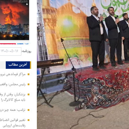
روزنامه:
آخرین مطالب
مراکز فرماندهی نیر
رئیس مجلس: واقعیت‌ه
پزشکیان: وقتی از و
باید مبلغ کالابرگ را
ترامپ: همه چیز دربا
تغییر قوانین انضباط
رقابت‌های اروپایی