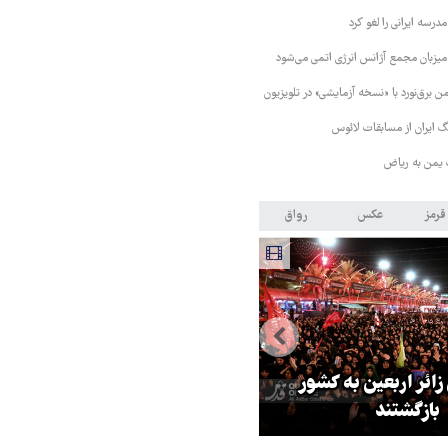
رسه ایرانی را لغو کرد
 میزبان مجمع آژانس انرژی اتمی می‌شود
 برق‌نورد با «نسخه آزمایشی» در تلویزیون
 ایران از مسابقات لائوس
 یمن به ریاض
قرمز
عکس
رواق
 زائر اربعین به کشور
هماهنگی محور مقاومت، آمریکا ر
بازگشتند
در منطقه درمانده کرد