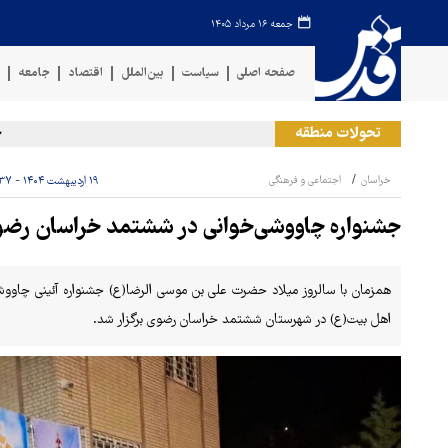
جمعه ۱۶ مرداد ۱۴۰۵
صفحه اصلی
سیاست
بین‌الملل
اقتصاد
جامعه
ف
تحولات منطقه
حمله 
خراسان
اجتماعی و فرهنگی
۱۹ اردیبهشت ۱۴۰۴ - ۲۲:۳۷
جشنواره چاووشی‌خوانی در ششتمد خراسان رضوی
همزمان با سالروز میلاد حضرت علی بن موسی الرضا(ع) جشنواره آئینی چاووش
اهل بیت(ع) در شهرستان ششتمد خراسان رضوی برگزار شد.