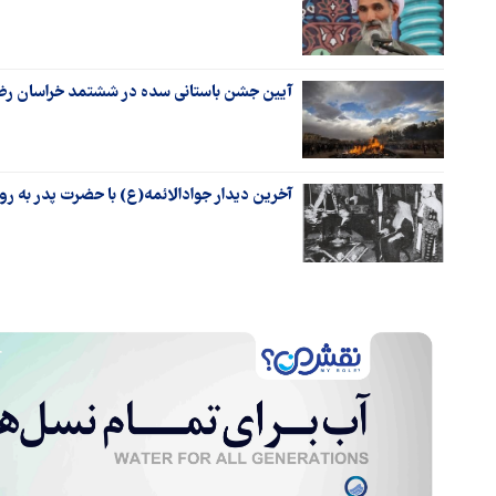
آیین جشن باستانی سده در ششتمد خراسان رضو
آخرین دیدار جوادالائمه(ع) با حضرت پدر به رو