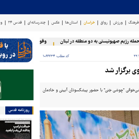
رهنگ
ورزش
رواق
خراسان
استان‌ها
عکس
چندرسانه‌ای
قدس ۲۴
وی
رژیم صهیونیستی به دو منطقه در لبنان
وقوع حادثه دریایی در سواحل 
کد مطلب:
۱۰۶۶۷۳۴
 برگزار شد
ی‌خوانی "چِوشی خِنی" با حضور پیشکسوتان آیینی و خادمان
روزنامه قدس