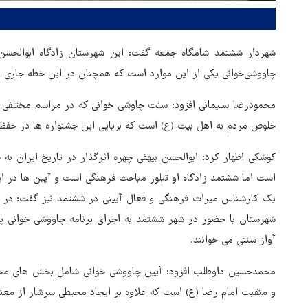
شهردار ششتمد شامگاه جمعه گفت: این شهرستان زادگاه ابوالحسن
چاووشی‌خوانی یکی از این موارد است که همچنان در این خطه جاری و
محمودرضا سلیمانی افزود: سنت چاوشی خوانی که در مراسم مختلفی هم
خلوص مردم به اهل بیت (ع) است که برپایی این جشنواره ها در حفظ 
کوشکی اظهار کرد: ابوالحسن بیهقی چهره اثرگذار در تاریخ ایران به 
است اما ششتمد زادگاه او تبلور مباحث فرهنگی است و آیین ها در ا
یک کارشناس میراث فرهنگی و فعال آیینی در ششتمد نیز گفت: در ا
شهرستان با حضور در شهر ششتمد به اجرای برنامه چاووشی خوانی پ
آواز سنتی می خوانند.
هماهنگی محور مقاومت، آمریکا 
محمدحسین داوطلب افزود: آیین چاووشی خوانی شامل بخش های مختل
در منطقه درمانده کرد
و منقبت امام رضا (ع) است که علاوه بر ایجاد محیطی سرشار از معن