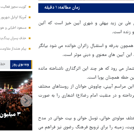
کویت مجوز فعالیت مد
زمان مطالعه: ۱ دقیقه
آمریکا اوایل شهریور
 علی بن زید بیهقی و شهری آیین خیز است که آئین
مسعود اطیابی و هومن
 زنده است.
حذف پسران پینگ‌پنگ
چون بدرقه و استقبال زائران خوانده می شود بیانگر
پیام هشدار مقاومت
این آیین های معنوی و دینی موثر است.
ویدیوی روز
خط 
شمار می رود که هر چند این اثرگذاری ناشناخته مانده
ین خطه همچنان پویا است.
ین مراسم آیینی، چاووش خوانان از روستاهای مختلف
رداخته و در منقبت امام رضا(ع) اشعاری را به صورت
را
ترامپ نماد فساد، اقتدارگرایی و
۳ میلیون
ف مولودی خوانی، توسل خوانی و بیت خوانی در مدح
جنگ‌طلبی است!
ویت، زمینه را برای ترویج فرهنگ رضوی نیز فراهم می