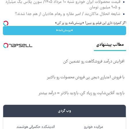
قیمت محصولات ایران خودرو شنبه ۱۰ مرداد ۱۴۰۵/ سورن پلاس یک میلیارد
و ۹۰۵ میلیون تومان
شایعه انحلال ماکان‌بند / امیر مقاره و رهام هادیان از هم جدا شدند؟
اگر کمردرد داری این فیلم رو ببین! ◗پرسش‌نامه رو پر کن◖
◂پرسش‌نامه▸
مطالب پیشنهادی
افزایش درآمـد فروشگاهت رو تضمین کن
با فروش اعتباری دیجی پی فروش محصولت رو بالاببر
بازدید آنلاین‌شاپت رو زیاد کن، بازدید بالاتر = درآمد بیشتر
وب گردی
مزایده خودرو
اندیشکده حکمرانی هوشمند