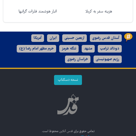
هزینه سفر به کربلا
انبار هوشمند فلزات گرانبها
آستان قدس رضوی
اربعین حسینی
ایران
آمریکا
دونالد ترامپ
مشهد
تنگه هرمز
حرم مطهر امام رضا (ع)
رژیم صهیونیستی
خراسان رضوی
نسخه دسکتاپ
تمامی حقوق برای
قدس آنلاین
محفوظ است.