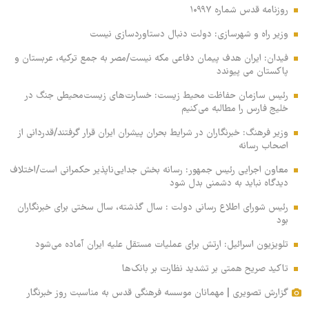
روزنامه قدس شماره ۱۰۹۹۷
وزیر راه و شهرسازی: دولت دنبال دستاوردسازی نیست
فیدان: ایران هدف پیمان دفاعی مکه نیست/مصر به جمع ترکیه، عربستان و
پاکستان می پیوندد
رئیس سازمان حفاظت محیط زیست: خسارت‌های زیست‌محیطی جنگ در
خلیج فارس را مطالبه‌ می‌کنیم
وزیر فرهنگ: خبرنگاران در شرایط بحران پیشران ایران قرار گرفتند/قدردانی از
اصحاب رسانه
معاون اجرایی رئیس جمهور: رسانه بخش جدایی‌ناپذیر حکمرانی است/اختلاف
دیدگاه نباید به دشمنی بدل شود
رئیس شورای اطلاع رسانی دولت : سال گذشته، سال سختی برای خبرنگاران
بود
تلویزیون اسرائیل: ارتش برای عملیات مستقل علیه ایران آماده می‌شود
تاکید صریح همتی بر تشدید نظارت بر بانک‌ها
گزارش تصویری | مهمانان موسسه فرهنگی قدس به مناسبت روز خبرنگار