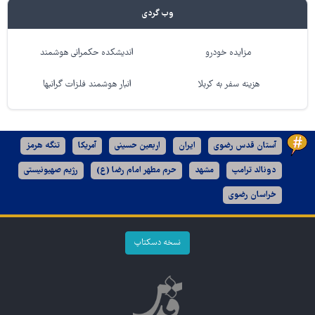
وب گردی
مزایده خودرو
اندیشکده حکمرانی هوشمند
هزینه سفر به کربلا
انبار هوشمند فلزات گرانبها
آستان قدس رضوی
ایران
اربعین حسینی
آمریکا
تنگه هرمز
دونالد ترامپ
مشهد
حرم مطهر امام رضا (ع)
رژیم صهیونیستی
خراسان رضوی
نسخه دسکتاپ