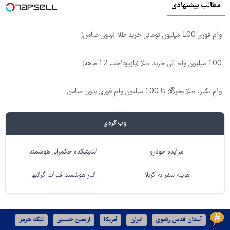
مطالب پیشنهادی
وام فوری 100 میلیون تومانی خرید طلا (بدون ضامن)
100 میلیون وام آنی خرید طلا (بازپرداخت 12 ماهه)
وام بگیر، طلا بخر💰 تا 100 میلیون وام فوری بدون ضامن
وب گردی
مزایده خودرو
اندیشکده حکمرانی هوشمند
هزینه سفر به کربلا
انبار هوشمند فلزات گرانبها
آستان قدس رضوی
ایران
آمریکا
اربعین حسینی
تنگه هرمز