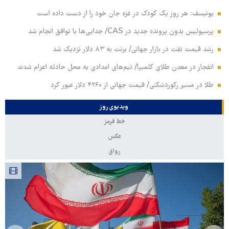
یونیسف: هر روز یک کودک در غزه جان خود را از دست داده است
پرسپولیس بدون پرونده جدید در CAS/ جدایی‌ها با توافق انجام شد
رشد قیمت نفت در بازار جهانی/ برنت به ۸۳ دلار نزدیک شد
انفجار در معدن طلای کلمبیا/ تیم‌های امدادی به محل حادثه اعزام شدند
طلا در مسیر رکوردشکنی/ قیمت جهانی از ۴۲۶۰ دلار عبور کرد
ویدیوی روز
خط قرمز
عکس
رواق