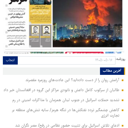
روزنامه:
انتخاب
آخرین مطالب
آرامش روان را از دست داده‌اید؟ این عادت‌های روزمره مقصرند
طالبان از سرکوب کامل داعش و نابودی مراکز این گروه در افغانستان خبر داد
تشدید حملات اسرائیل در جنوب لبنان همزمان با مذاکرات امنیتی در رم
کاهش چشمگیر تردد نفتکش‌ها در تنگه هرمز/ سایه تنش‌های منطقه بر
تجارت انرژی
ادعای تلاش اسرائیل برای تثبیت حضور نظامی در رفح/ مصر نگران شد