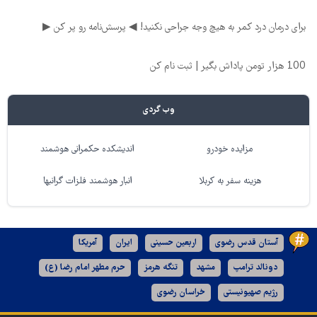
برای درمان درد کمر به هیچ وجه جراحی نکنید! ◀ پرسش‌نامه رو پر کن ▶
100 هزار تومن پاداش بگیر | ثبت نام کن
وب گردی
مزایده خودرو
اندیشکده حکمرانی هوشمند
هزینه سفر به کربلا
انبار هوشمند فلزات گرانبها
آستان قدس رضوی
اربعین حسینی
ایران
آمریکا
دونالد ترامپ
مشهد
تنگه هرمز
حرم مطهر امام رضا (ع)
رژیم صهیونیستی
خراسان رضوی