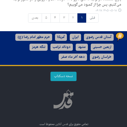
می‌کنیم، پس چرا از کمبود می‌گوییم؟
۱۴۰۵-۰۵-۱۸ ۰۴:۲۸
قبلی
۱
۲
۳
۴
۵
بعدی
آستان قدس رضوی
ایران
آمریکا
حرم مطهر امام رضا (ع)
اربعین حسینی
مشهد
دونالد ترامپ
تنگه هرمز
خراسان رضوی
دهه آخر ماه صفر
نسخه دسکتاپ
تمامی حقوق برای
قدس آنلاین
محفوظ است.