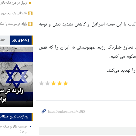
ریپل در مرز یک دلار
قدردانی رئیس‌جمهور 
لفت با این حمله اسرائیل و کاهش تشدید تنش و توجه
زلزله در موساد با شک
ویدیوی روز
خط 
 تجاوز خطرناک رژیم صهیونیستی به ایران را که نقض
حکوم می کنیم.
ا تهدید می‌کند.
ه
قدردانی رئیس‌جمهور از
زلزله در م
جانفشانی‌های نیروهای مسلح
برا
پربازدیدترین‌ مطالب
چند؟