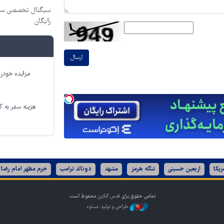
سیگنال تخصصی سرما
رایگان
ارسال
مزایده خودرو
هزینه سفر به کر
ریکا
اربعین حسینی
تنگه هرمز
مشهد
دونالد ترامپ
حرم مطهر امام رضا 
تمامی حقوق برای
قدس آنلاین
محفوظ است.
طراحی و تولید: نستوه