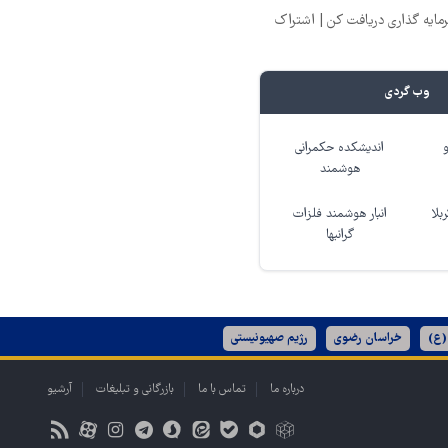
یه گذاری دریافت کن | اشتراک
وب گردی
اندیشکده حکمرانی
هوشمند
بلا
انبار هوشمند فلزات
گرانبها
(ع)
خراسان رضوی
رژیم صهیونیستی
درباره ما
تماس با ما
بازرگانی و تبلیغات
آرشیو