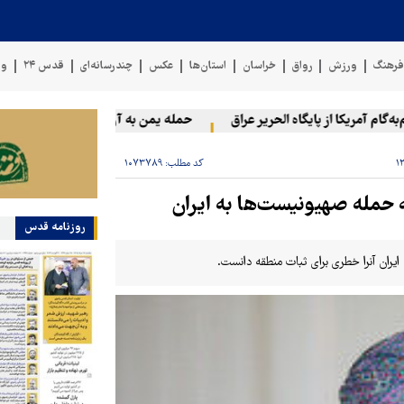
رهنگ
ورزش
رواق
خراسان
استان‌ها
عکس
چندرسانه‌ای
قدس ۲۴
وی
م آمریکا از پایگاه الحریر عراق
حمله یمن به آرامکو
۲۰ فلسطینی در حملات صهیونیست‌ها و شهرک‌نشینان در کرانه باختری زخمی شدند
کد مطلب:
۱۰۷۳۷۸۹
 حمله صهیونیست‌ها به ایران
روزنامه قدس
یران آنرا خطری برای ثبات منطقه دانست.