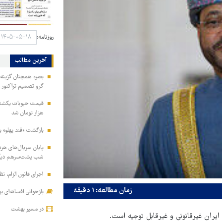
روزنامه:
آخرین مطالب
بصره همچنان گزینه ا
گرو تصمیم تراکتور
هزار تومان شد
بازگشت «قند پهلو» ب
شب پشت‌سرهم دیگ
اجرای قانون الزام، ن
زمان مطالعه: ۱ دقیقه
بازخوانی افسانه‌ای ی
در مسیر بهشت
ایران غیرقانونی و غیرقابل توجیه است.