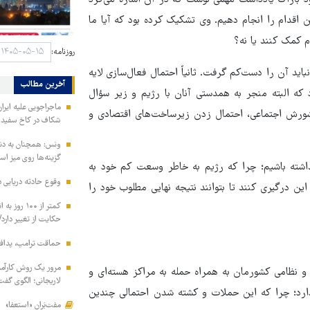
د باراک یادداشت مهمی نوشت که در آن اشاره می‌کرد
ین اقدام را انجام دهیم. وی تشکیک کرده بود که آیا ما
م کمک کنند یا نه؟
روزنامه:
باید آن را دست‌کم گرفت. ثانیاً احتمال فعال‌سازی لایه
آخرین مطالب
که البته منجر به همدستی آنان با رژیم و زیر سؤال
ماجراجویی علیه ایران
ورش اجتماعی، احتمال زدن زیرساخت‌های اقتصادی و
شکاف در کاخ سفید ت
ونس: همچنان به دنبا
گزینه‌ها روی میز ا
اشته باشیم؛ چرا که رژیم به خاطر وسعت کم خود به
وقوع حادثه دریایی 
ین درگیری کنند تا بتوانند نتیجه نهایی مطلوب خود را
کمتر از ۱۰۰
حکایت از تغییر دارد/
حماقت ترامپ، پدافند
مرور یک روش کارآمد 
و نظامی کشورمان به همراه حمله به مراکز هسته‌ای و
لاریجانی؛ الگوی گفت
 دارد؛ چرا که این حملات و کشته شدن احتمالی چندین
مفت‌بَران «استعفا»