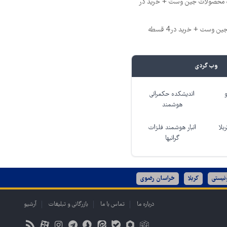
فیف محصولات جین وست + خرید در
وب گردی
اندیشکده حکمرانی
هوشمند
بلا
انبار هوشمند فلزات
گرانبها
نیستی
کربلا
خراسان رضوی
درباره ما
تماس با ما
بازرگانی و تبلیغات
آرشیو