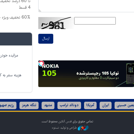
تا 60 درصد تخ
4 قسط
60% تخفیف ویژه جین وست + خرید در4 قسطه
ارسال
مزایده خودرو
هزینه سفر به کر
بعین حسینی
ایران
آمریکا
دونالد ترامپ
مشهد
تنگه هرمز
رژیم صهیو
تمامی حقوق برای
قدس آنلاین
محفوظ است.
طراحی و تولید: نستوه