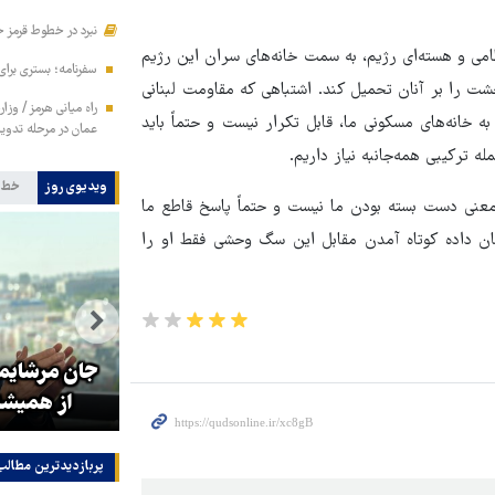
نبرد در خطوط قرمز ح
نظامی و هسته‌ای رژیم، به سمت خانه‌های سران این رژیم
سفرنامه؛ بستری برا
شت را بر آنان تحمیل کند. اشتباهی که مقاومت لبنانی
راه میانی هرمز / وزا
ه خانه‌های مسکونی ما، قابل تکرار نیست و حتماً باید
عمان در مرحله تدوی
 ترکیبی همه‌جانبه نیاز داریم.
ویدیوی روز
خط 
معنی دست بسته بودن ما نیست و حتماً پاسخ قاطع ما
نشان داده کوتاه آمدن مقابل این سگ وحشی فقط او را
تولیت آستان قدس رضوی: افتخار
ای
ما به نوکری و خضوع هرچه بیشتر
جان مرشایمر
در برابر زائران است
از همیشه
پربازدیدترین‌ مطالب