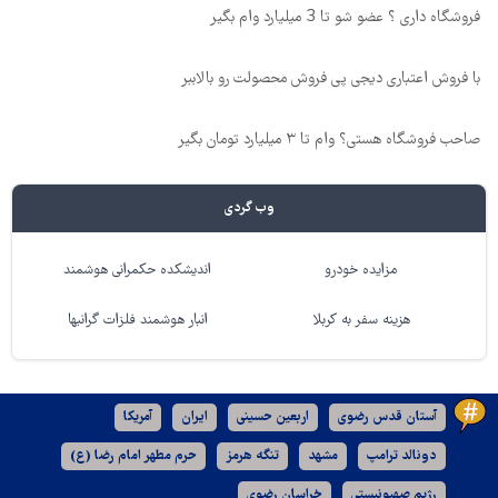
فروشگاه داری ؟ عضو شو تا 3 میلیارد وام بگیر
با فروش اعتباری دیجی پی فروش محصولت رو بالاببر
صاحب فروشگاه هستی؟ وام تا ۳ میلیارد تومان بگیر
وب گردی
مزایده خودرو
اندیشکده حکمرانی هوشمند
هزینه سفر به کربلا
انبار هوشمند فلزات گرانبها
آستان قدس رضوی
اربعین حسینی
ایران
آمریکا
دونالد ترامپ
مشهد
تنگه هرمز
حرم مطهر امام رضا (ع)
رژیم صهیونیستی
خراسان رضوی