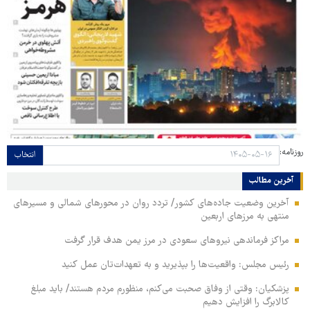
روزنامه:
انتخاب
آخرین مطالب
آخرین وضعیت جاده‌های کشور/ تردد روان در محورهای شمالی و مسیرهای
منتهی به مرزهای اربعین
مراکز فرماندهی نیروهای سعودی در مرز یمن هدف قرار گرفت
رئیس مجلس: واقعیت‌ها را بپذیرید و به تعهدات‌تان عمل کنید
پزشکیان: وقتی از وفاق صحبت می‌کنم، منظورم مردم هستند/ باید مبلغ
کالابرگ را افزایش دهیم