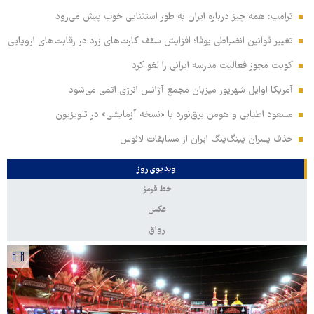
ترامپ: همه چیز درباره ایران به طور استثنایی خوب پیش می‌رود
تغییر قوانین انضباطی یوفا؛ افزایش سقف کارت‌های زرد در رقابت‌های اروپایی
کویت مجوز فعالیت مدرسه ایرانی را لغو کرد
آمریکا اوایل شهریور میزبان مجمع آژانس انرژی اتمی می‌شود
مسعود اطیابی و هومن برق‌نورد با «نسخه آزمایشی» در تلویزیون
حذف پسران پینگ‌پنگ ایران از مسابقات لائوس
ویدیوی روز
خط قرمز
عکس
رواق