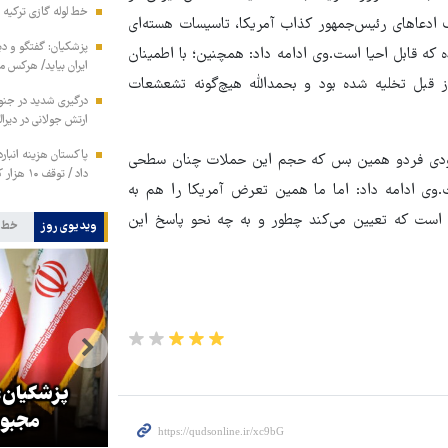
خط لوله گازی ترکیه ب
 ادعاهای رئیس‌جمهور کذاب آمریکا، تاسیسات هسته‌ای
پزشکیان: گفتگو و دیپ
ه قابل احیا است.وی ادامه داد: همچنین؛ با اطمینان
ایران بیاید/ هرکس 
قبل تخلیه شده بود و بحمدالله هیچ‌گونه تشعشعات
ارتش جولانی در دیرال
ابودی فردو همین بس که حجم این حملات چنان سطحی
داد / توقف ۱۰ هزار کانتینر متعلق به ایران در بندر کراچی
ی ادامه داد: اما ما همین تعرض آمریکا را هم به
ن است که تعیین می‌کند چطور و به چه نحو پاسخ این
ویدیوی روز
خط 
بازگشایی تنگه هرمز منوط به
پذیرش شروط ایران از سوی آمریکا
پزشکیان: 
است
مجبور