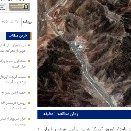
روزنامه:
آخرین مطالب
دبیر شورای عالی امنی
هرمز باز نخواهد شد
سخنگوی سپاه: بازگش
ایران است
تمدید قرارداد اوزجان
ترک‌تبار با آبی‌ها
حمله ارتش یمن به م
رو
استفاده کرده است
زمان مطالعه: ۱ دقیقه
ایران سریع‌تر از پیش‌
جمعیت
بامداد امروز آمریکا به سه سایت هسته‌ای ایران از