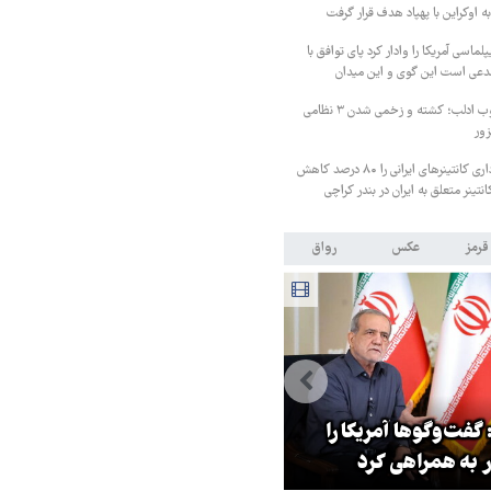
ه اوکراین با پهپاد هدف قرار گرفت
لماسی آمریکا را وادار کرد پای توافق با
مدعی است این گوی و این میدان
درگیری شدید در جنوب ادلب؛ کشته و زخمی شدن ۳ نظامی
زور
پاکستان هزینه انبارداری کانتینرهای ایرانی را ۸۰ درصد کاهش
قرمز
عکس
رواق
بازدید استاندار خراسان رضوی ا
گفت‌وگوها آمریکا را
موسسه فرهنگی قدس در روز
 به همراهی کرد
خبرنگار