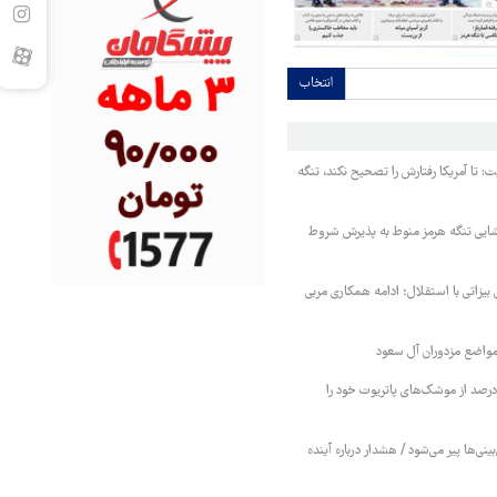
انتخاب
ت: تا آمریکا رفتارش را تصحیح نکند، تنگه
ایی تنگه هرمز منوط به پذیرش شروط
 بیزاتی با استقلال؛ ادامه همکاری مربی
واضع مزدوران آل سعود
یترز: عربستان ۸۶ درصد از موشک‌های پاتریوت خود را
بینی‌ها پیر می‌شود / هشدار درباره آینده