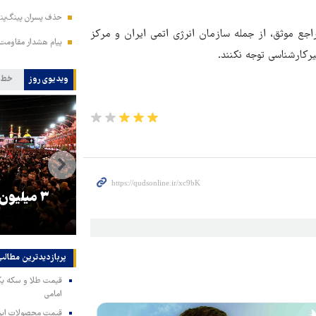
حذف پسران پینگ‌پنگ
راجع موثق، از جمله سازمان انرژی اتمی ایران و مرکز
پیام هشدار مقاومت
رکارشناسی توجه نکنند.
ویدیوی روز
خط 
را
ترامپ نماد فساد، اقتدارگرایی و
۳ میلیون
جنگ‌طلبی است!
پربازدیدترین‌ مطالب
امامی