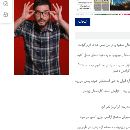
انتخاب
وهای سعودی در مرز یمن هدف قرار گرفت
ا را بپذیرید و به تعهدات‌تان عمل کنید
فاق صحبت می‌کنم، منظورم مردم هستند/
 افزایش دهیم
ره ایران به طور استثنایی خوب پیش می‌رود
ی یوفا؛ افزایش سقف کارت‌های زرد در
رسه ایرانی را لغو کرد
 میزبان مجمع آژانس انرژی اتمی می‌شود
 برق‌نورد با «نسخه آزمایشی» در تلویزیون