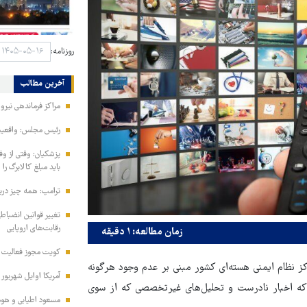
روزنامه:
آخرین مطالب
مراکز فرماندهی نیر
رئیس مجلس: واقعیت‌ه
پزشکیان: وقتی از و
باید مبلغ کالابرگ را
ترامپ: همه چیز دربا
تغییر قوانین انضباط
رقابت‌های اروپایی
زمان مطالعه: ۱ دقیقه
کویت مجوز فعالیت مد
کز نظام ایمنی هسته‌ای کشور مبنی بر عدم وجود هرگونه
آمریکا اوایل شهریور
 که اخبار نادرست و تحلیل‌های غیرتخصصی که از سوی
مسعود اطیابی و هومن