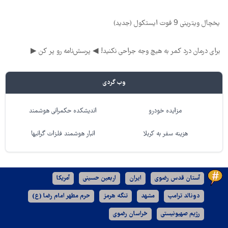
یخچال ویترینی 9 فوت ایستکول (جدید)
برای درمان درد کمر به هیچ وجه جراحی نکنید! ◀ پرسش‌نامه رو پر کن ▶
وب گردی
مزایده خودرو
اندیشکده حکمرانی هوشمند
هزینه سفر به کربلا
انبار هوشمند فلزات گرانبها
آستان قدس رضوی
ایران
اربعین حسینی
آمریکا
دونالد ترامپ
مشهد
تنگه هرمز
حرم مطهر امام رضا (ع)
رژیم صهیونیستی
خراسان رضوی