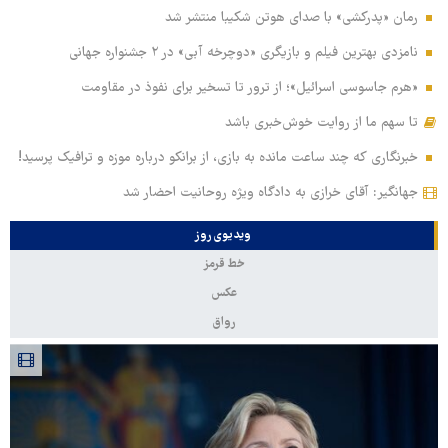
رمان «پدرکشی» با صدای هوتن شکیبا منتشر شد
نامزدی بهترین فیلم و بازیگری «دوچرخه آبی» در ۲ جشنواره جهانی
«هرم جاسوسی اسرائیل»؛ از ترور تا تسخیر برای نفوذ در مقاومت
تا سهم ما از روایت خوش‌خبری باشد
خبرنگاری که چند ساعت مانده به بازی، از برانکو درباره موزه و ترافیک پرسید!
جهانگیر: آقای خرازی به دادگاه ویژه روحانیت احضار شد
ویدیوی روز
خط قرمز
عکس
رواق