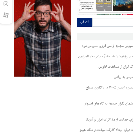
انتخاب
 میزبان مجمع آژانس انرژی اتمی می‌شود
 برق‌نورد با «نسخه آزمایشی» در تلویزیون
 ایران از مسابقات لائوس
 یمن به ریاض
رئیس ستاد مرکزی اربعین: اربعین ۱۴۰۵ در بالاترین سطح
مان نگران جامعه به گام‌های استوار
رای حمایت از مذاکرات ایران و آمریکا
درباره ایجاد گذرگاه موقت در تنگه هرمز