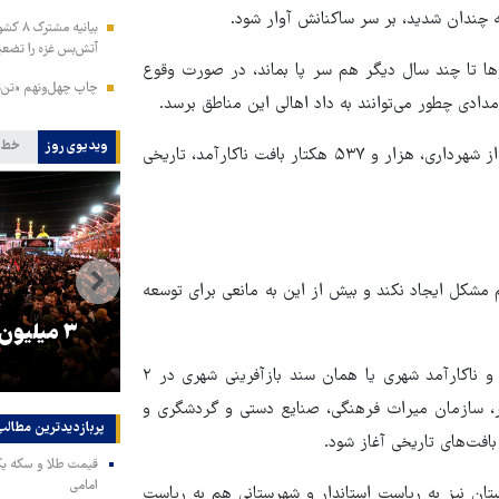
ه چندان شدید، بر سر ساکنانش آوار شود.
بیانیه
آتش‌بس غزه را تضعی
ارها تا چند سال دیگر هم سر پا بماند، در صورت وقوع
چاپ چهل‌ونهم «تن‌ت
مدادی چطور می‌توانند به داد اهالی این مناطق برسد.
ویدیوی روز
خط 
از این بافت های فرسوده در سنندج کم نیست؛ براساس آمار دریافتی از شهرداری، هزار و ۵۳۷ هکتار بافت ناکارآمد، تاریخی
 مشکل ایجاد نکند و بیش از این به مانعی برای توسعه
را
ترامپ نماد فساد، اقتدارگرایی و
۳ میلیون
جنگ‌طلبی است!
در همین راستا، سند راهبردی نوسازی و توانمندسازی بافت فرسوده و ناکارآمد شهری یا همان سند بازآفرینی شهری در ۲
رت کشور، سازمان میراث فرهنگی، صنایع دستی و گردشگری و
پربازدیدترین‌ مطالب
افت‌های تاریخی آغاز شود.
امامی
تان نیز به ریاست استاندار و شهرستانی هم به ریاست