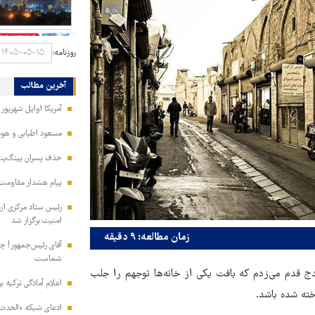
روزنامه:
آخرین مطالب
آمریکا اوایل شهریور
مسعود اطیابی و هومن
حذف پسران پینگ‌پنگ
پیام هشدار مقاومت
امنیت برگزار شد
زمان مطالعه: ۹ دقیقه
آقای رئیس‌جمهور! چش
شماست
ج قدم می‌زدم که بافت یکی از خانه‌ها توجهم را جلب
اعلام آمادگی ترکیه ب
خته شده باشد.
ادعای شبکه «الحدث» 