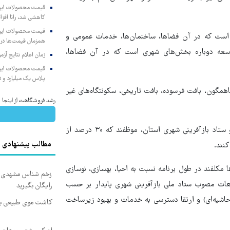
کاهشی شد، رانا افزا
ی است که در آن فضاها، ساختمان‌ها، خدمات عمومی و
همزمان قیمت‌ها در ب
توسعه‌ دوباره‌ بخش‌های شهری است که در آن فضاها،
زمان اعلام نتایج آ
پلاس یک میلیارد و ۹۰۵ میلیون تومان
اهمگون، بافت فرسوده، بافت تاریخی، سکونتگاه‌های غیر
رشد فروشگاهت از اینجا شر
بر اساس بند الف ماده ۵۹ برنامه ششم توسعه همه ۲۴ دستگاه عضو ستاد بازآفرینی شهری استان، موظفند که ۳۰ درصد از
مطالب پیشنهادی
نند.
ا مکلفند در طول برنامه نسبت به احیا، بهسازی، نوسازی
زخم شناس مشهدی درم
نه دست‌کم ۲۷۰ محله در قالب مطالعات مصوب ستاد ملی بازآفرینی شهری پایدار بر حسب
رایگان بگیرید
حاشیه‌ای) و ارتقا دسترسی به خدمات و بهبود زیرساخت
کاشت موی طبیعی بد