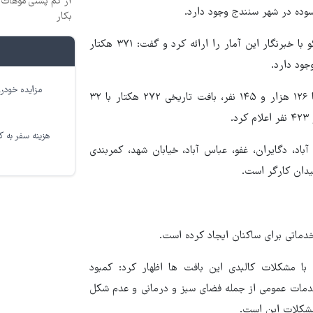
از کم پشتی موهات خ
بکار
سرپرست معاونت شهرسازی و معماری شهرداری سنندج در گفت و گو با خبرنگار این آمار را ارائه کرد و گفت: ۳۷۱ هکتار
مزایده خودرو
سامان شکری مساحت بافت سکونت های غیررسمی را ۶۵۷ هکتار با ۱۲۶ هزار و ۱۴۵ نفر، بافت تاریخی ۲۷۲ هکتار با ۳۲
هزینه سفر به کر
د، دگایران، غفو، عباس آباد، خیابان شهد، کمربندی
ماتی برای ساکنان ایجاد کرده است.
 مشکلات کالبدی این بافت ها اظهار کرد: کمبود
خدمات عمومی از جمله فضای سبز و درمانی و عدم شکل
مشکلات این است.