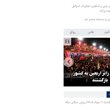
 مشترک ۸ کشور عربی و اسلامی: تجاوزات اسرائیل
ف می‌کند
ن و سندباد» منتشر شد
قرمز
عکس
رواق
 زائر اربعین به کشور
هماهنگی محور مقاومت، آمریکا ر
بازگشتند
در منطقه درمانده کرد
قیمت طلا و سکه یکشنبه ۱۱ مرداد ۱۴۰۵/ ریزش سنگین سکه