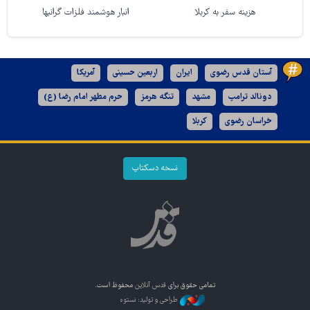
هزینه سفر به کربلا
انبار هوشمند فلزات گرانبها
آستان قدس رضوی
ایران
اربعین حسینی
آمریکا
دونالد ترامپ
مشهد
تنگه هرمز
حرم مطهر امام رضا (ع)
خراسان رضوی
کربلا
نسخه دسکتاپ
تمامی حقوق برای
قدس آنلاین
محفوظ است.
طراحی و تولید: نستوه