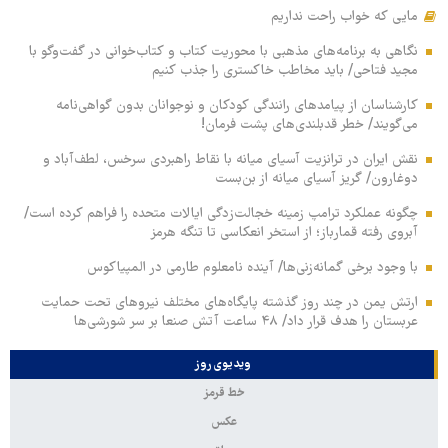
مایی که خواب راحت نداریم
نگاهی به برنامه‌های مذهبی با محوریت کتاب و کتاب‌خوانی در گفت‌وگو با
مجید فتاحی/ باید مخاطب خاکستری را جذب کنیم
کارشناسان از پیامدهای رانندگی کودکان و نوجوانان بدون گواهی‌نامه
می‌گویند/ خطر قدبلندی‌های پشت فرمان!
نقش ایران در ترانزیت آسیای میانه با نقاط راهبردی سرخس، لطف‌آباد و
دوغارون/ گریز آسیای میانه از بن‌بست
چگونه عملکرد ترامپ زمینه خجالت‌زدگی ایالات متحده را فراهم کرده است/
آبروی رفته قمارباز؛ از استخر انعکاسی تا تنگه هرمز
با وجود برخی گمانه‌زنی‌ها/ آینده نامعلوم طارمی در المپیاکوس
ارتش یمن در چند روز گذشته پایگاه‌های مختلف نیروهای تحت حمایت
عربستان را هدف قرار داد/ ۴۸ ساعت آتش صنعا بر سر شورشی‌ها
ویدیوی روز
خط قرمز
عکس