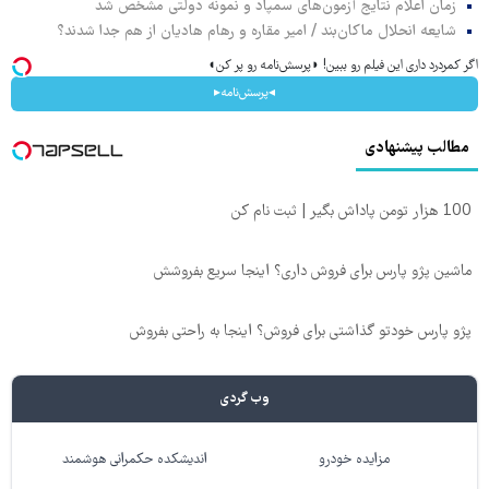
زمان اعلام نتایج آزمون‌های سمپاد و نمونه دولتی مشخص شد
شایعه انحلال ماکان‌بند / امیر مقاره و رهام هادیان از هم جدا شدند؟
اگر کمردرد داری این فیلم رو ببین! ◗پرسش‌نامه رو پر کن◖
◂پرسش‌نامه▸
مطالب پیشنهادی
100 هزار تومن پاداش بگیر | ثبت نام کن
ماشین پژو پارس برای فروش داری؟ اینجا سریع بفروشش
پژو پارس خودتو گذاشتی برای فروش؟ اینجا به راحتی بفروش
وب گردی
مزایده خودرو
اندیشکده حکمرانی هوشمند