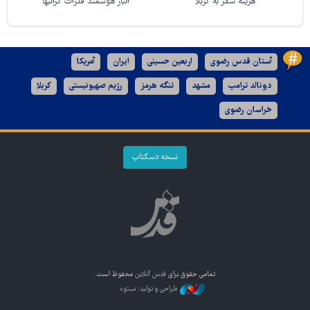
هزینه سفر به کربلا
انبار هوشمند فلزات گرانبها
آستان قدس رضوی
اربعین حسینی
ایران
آمریکا
دونالد ترامپ
مشهد
تنگه هرمز
رژیم صهیونیستی
کربلا
خراسان رضوی
نسخه دسکتاپ
تمامی حقوق برای
قدس آنلاین
محفوظ است.
طراحی و تولید: نستوه