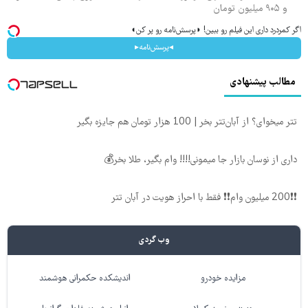
و ۹۰۵ میلیون تومان
اگر کمردرد داری این فیلم رو ببین! ◗پرسش‌نامه رو پر کن◖
◂پرسش‌نامه▸
مطالب پیشنهادی
تتر میخوای؟ از آبان‌تتر بخر | 100 هزار تومان هم جایزه بگیر
داری از نوسان بازار جا میمونی!!!! وام بگیر، طلا بخر💰
❗❗200 میلیون وام❗❗ فقط با احراز هویت در آبان تتر
وب گردی
مزایده خودرو
اندیشکده حکمرانی هوشمند