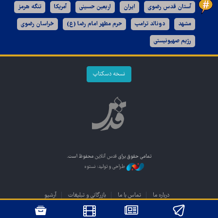
آستان قدس رضوی
ایران
اربعین حسینی
آمریکا
تنگه هرمز
مشهد
دونالد ترامپ
حرم مطهر امام رضا (ع)
خراسان رضوی
رژیم صهیونیستی
نسخه دسکتاپ
تمامی حقوق برای
قدس آنلاین
محفوظ است.
طراحی و تولید: نستوه
درباره ما
تماس با ما
بازرگانی و تبلیغات
آرشیو