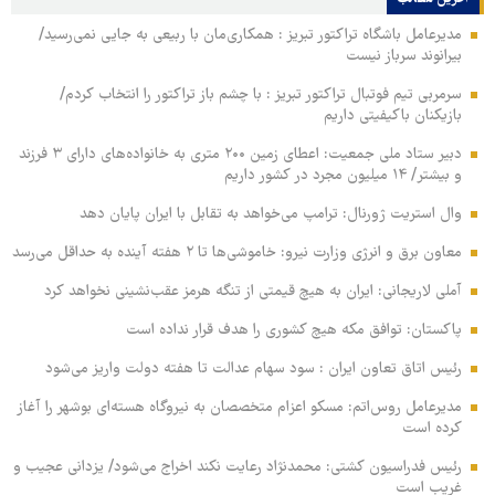
مدیرعامل باشگاه تراکتور تبریز : همکاری‌مان با ربیعی به جایی نمی‌رسید/
بیرانوند سرباز نیست
سرمربی تیم فوتبال تراکتور تبریز : با چشم باز تراکتور را انتخاب کردم/
بازیکنان باکیفیتی داریم
دبیر ستاد ملی جمعیت: اعطای زمین ۲۰۰ متری به خانواده‌های دارای ۳ فرزند
و بیشتر/ ۱۴ میلیون مجرد در کشور داریم
وال‌ استریت ژورنال: ترامپ می‌خواهد به تقابل با ایران پایان دهد
معاون برق و انرژی وزارت نیرو: خاموشی‌ها تا ۲ هفته آینده به حداقل می‌رسد
آملی‌ لاریجانی: ایران به هیچ قیمتی از تنگه هرمز عقب‌نشینی نخواهد کرد
پاکستان: توافق مکه هیچ کشوری را هدف قرار نداده است
رئیس اتاق تعاون ایران : سود سهام عدالت تا هفته دولت واریز می‌شود
مدیرعامل روس‌اتم: مسکو اعزام متخصصان به نیروگاه هسته‌ای بوشهر را آغاز
کرده‌ است
رئیس فدراسیون کشتی: محمدنژاد رعایت نکند اخراج می‌شود/ یزدانی عجیب و
غریب است