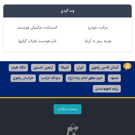
وب گردی
مزایده خودرو
اندیشکده حکمرانی هوشمند
هزینه سفر به کربلا
انبار هوشمند فلزات گرانبها
آستان قدس رضوی
ایران
آمریکا
اربعین حسینی
تنگه هرمز
مشهد
حرم مطهر امام رضا (ع)
دونالد ترامپ
خراسان رضوی
رژیم صهیونیستی
نسخه دسکتاپ