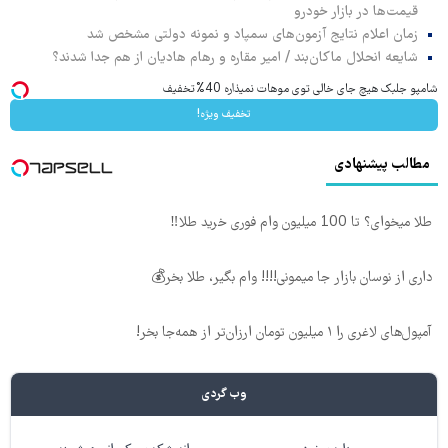
قیمت‌ها در بازار خودرو
زمان اعلام نتایج آزمون‌های سمپاد و نمونه دولتی مشخص شد
شایعه انحلال ماکان‌بند / امیر مقاره و رهام هادیان از هم جدا شدند؟
شامپو جلبک هیچ جای خالی توی موهات نمیذاره 40%تخفیف
تخفیف ویژه!
مطالب پیشنهادی
طلا میخوای؟ تا 100 میلیون وام فوری خرید طلا‼️
داری از نوسان بازار جا میمونی!!!! وام بگیر، طلا بخر💰
آمپول‌های لاغری را ۱ میلیون تومان ارزان‌تر از همه‌جا بخر!
وب گردی