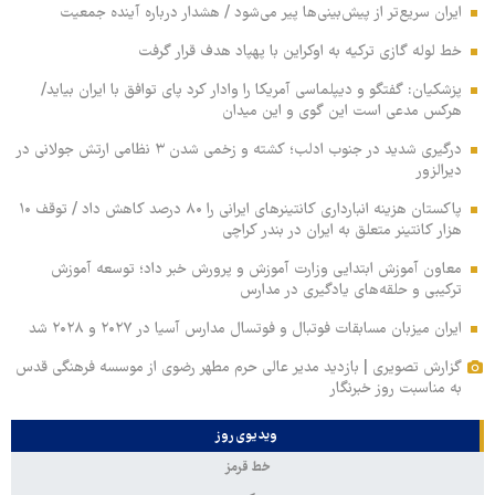
ایران سریع‌تر از پیش‌بینی‌ها پیر می‌شود / هشدار درباره آینده جمعیت
خط لوله گازی ترکیه به اوکراین با پهپاد هدف قرار گرفت
پزشکیان: گفتگو و دیپلماسی آمریکا را وادار کرد پای توافق با ایران بیاید/
هرکس مدعی است این گوی و این میدان
درگیری شدید در جنوب ادلب؛ کشته و زخمی شدن ۳ نظامی ارتش جولانی در
دیرالزور
پاکستان هزینه انبارداری کانتینرهای ایرانی را ۸۰ درصد کاهش داد / توقف ۱۰
هزار کانتینر متعلق به ایران در بندر کراچی
معاون آموزش ابتدایی وزارت آموزش و پرورش خبر داد؛ توسعه آموزش
ترکیبی و حلقه‌های یادگیری در مدارس
ایران میزبان مسابقات فوتبال و فوتسال مدارس آسیا در ۲۰۲۷ و ۲۰۲۸ شد
گزارش تصویری | بازدید مدیر عالی حرم مطهر رضوی از موسسه فرهنگی قدس
به مناسبت روز خبرنگار
ویدیوی روز
خط قرمز