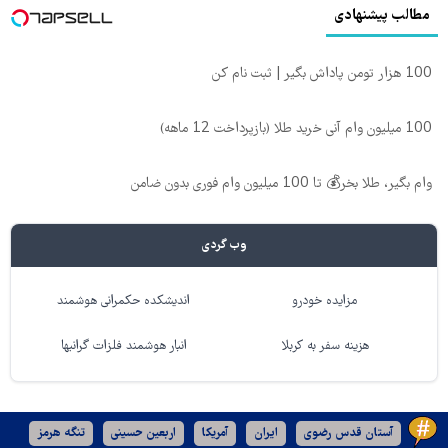
مطالب پیشنهادی
100 هزار تومن پاداش بگیر | ثبت نام کن
100 میلیون وام آنی خرید طلا (بازپرداخت 12 ماهه)
وام بگیر، طلا بخر💰 تا 100 میلیون وام فوری بدون ضامن
وب گردی
مزایده خودرو
اندیشکده حکمرانی هوشمند
هزینه سفر به کربلا
انبار هوشمند فلزات گرانبها
آستان قدس رضوی
ایران
آمریکا
اربعین حسینی
تنگه هرمز