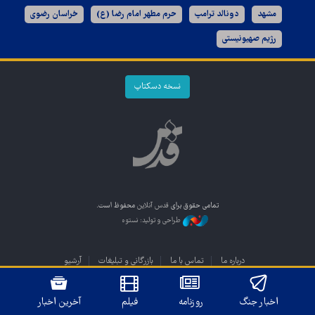
مشهد
دونالد ترامپ
حرم مطهر امام رضا (ع)
خراسان رضوی
رژیم صهیونیستی
نسخه دسکتاپ
تمامی حقوق برای
قدس آنلاین
محفوظ است.
طراحی و تولید: نستوه
درباره ما
تماس با ما
بازرگانی و تبلیغات
آرشیو
اخبار جنگ
روزنامه
فیلم
آخرین اخبار