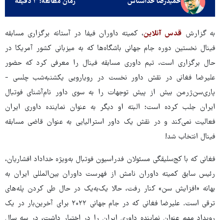
حمیدرضا خداشناس
زمان مطالعه: ۳ دقیقه
به گزارش
قدس آنلاین
، کمیته داوران فیفا در آستانه برگزاری مسابقه
فینال نخستین دوره جام جهانی باشگاه‌ها که به میزبانی کشور آمریکا در
حال برگزاری است، تیم داوری مسابقه فینال را معرفی کرد که حضور
علیرضا فغانی در نقش داور نخست در رویارویی یکشنبه‌شب چلسی -
پاری‌سن‌ژرمن بیش از پیش توجهات را به سوی داور نام‌آشنای فوتبال
ایران جلب کرده است؛ البته او دیگر به عنوان نماینده داوری ایران
فعالیت نمی‌کند و در نقش یک داور استرالیایی به عنوان قاضی مسابقه
فینال انتخاب شد!
فغانی که با کج‌سلیقگی مسئولان فدراسیون فوتبال به‌ویژه خداداد افشاریان،
رئیس سابق کمیته داوران نامش از فهرست داوران بین‌المللی ایران به
بهانه «افزایش سن» کنار رفت، حالا یک‌به‌یک در حال طی کردن پله‌های
ترقی است. علیرضا فغانی که در جام جهانی ۲۰۲۲ برای آخرین‌بار در یک
رویداد مهم عنوان نماینده داوری ایران را در اختیار داشت، در سه سال