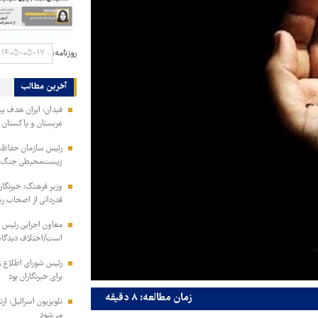
روزنامه:
آخرین مطالب
فیدان: ایران هدف پ
عربستان و پاکستان م
رئیس سازمان حفاظ
زیست‌محیطی جنگ در 
وزیر فرهنگ: خبرنگارا
قدردانی از اصحاب رس
معاون اجرایی رئیس 
است/اختلاف دیدگاه 
رئیس شورای اطلاع 
برای خبرنگاران بود
زمان مطالعه: ۸ دقیقه
تلویزیون اسرائیل: ار
می‌شود