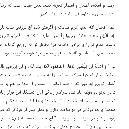
عشق و مبارزه مداوم آنها واجد دو مؤلفه کلان است:
الف) “فَاَسْاَلُ اللّهَ الَّذی اَکْرَمَ مَقامَکَ وَ اَکْرَمَنی بِکَ، اَنْ یَرْزُقَنی طَلَبَ ثارِکَ
آلِه. اَللّهُمَّ اجْعَلْنی عِنْدَکَ وَجیهًا بِالْحُسَیْنِ عَلَیْهِ السّلامُ فِی الدُّنْیا 
داشت مقام تو را و گرامی داشت مرا بخاطر تو که روزیم گرداند خون
محمد صلی اللّه علیه و آله خدایا قرار ده مرا نزد خودت آبرومند بوسیله 
ب) ” وَ اَسْاَلُهُ اَنْ یُبَلِّغَنِی الْمَقامَ الْمَحْمُودَ لَکُمْ عِنْدَ اللّهِ، وَ اَنْ یَرْزُقَن
مِنْکُمْ” (و از او خواهم که برساند مرا به مقام پسندیده شما در پ
آشکار گویای [به حق‏] که از شما (خاندان) است و از خدا خواهم به حق 
تا در پرتو دو مؤلفه یاد شده سراسر زندگی آنان تجلیگاه این فراز زیارت عاشورا 
مُحَمَّدٍ، وَ مَماتی مَماتَ مُحَمَّدٍ وَ آلِ مُحَمَّدٍ” (خدایا قرار ده 
محمد) و چه عرفانی در دو ساحت نظری و عملی بهتر از عرفانی که حی
پیوند زند و در سرشت و سرنوشت آنان حقیقت محمدیه (ص) تقدیر شد
امام حسین (ع) آن مصباح هدایت و کشتی نجات که حلقه وصل محمد م