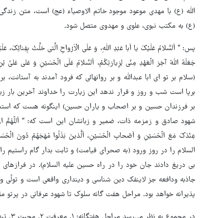
الله (ع) با مهدی موعود موجود خاتم الاوصیاء (عج) است، متن زندگی س
(ع) به مکتب نبوی، علوی و مهدوی متصل شود.
پس: ” اَلسَّلامُ عَلَیْکَ یا اَبا عَبْدِ اللّهِ، وَ عَلَی الْاَرْواحِ الَّتی حَلَّتْ بِفِنائِکَ، عَلَی
جَعَلَهُ اللّهُ آخِرَ الْعَهْدِ مِنّی لِزِیارَتِکُمْ، اَلسَّلامُ عَلَی الْحُسَیْنِ وَ عَلی عَلیِّ
(سلام بر تو ای ابا عبداللّه و بر روانهائی که فرود آمدند به آستانت،
برپا است شب و روز و قرار ندهد این زیارت را خداوند آخرین بار ز
بر فرزندان حسین و بر اصحاب و یاران حسین) اینگونه هست که است
شهود صادق و زمزمه ذات، ضمیر و زبانشان این است که: ” اَللّهُمَّ ارْزُقْنی شَفاع
عِنْدَکَ مَعَ الْحُسَیْنِ وَ اَصْحابِ الْحُسَیْنِ، اَلَّذینَ بَذَلُوا مُهَجَهُمْ دُونَ
السلام را در روز ورود (به صحرای قیامت) و ثابت بدار گام راستیم را د
بی دریغ دادند جان خود را در راه حسین علیه السلام‏). در فرازهای م
جاذبه ودافعه جز لاینفک دین شناسی و دینداری واقعی است و تولّی و 
پذیرانه خواهد بود. مراحل هفت گانه سلوک تا شهود عرفانی در پرتو 