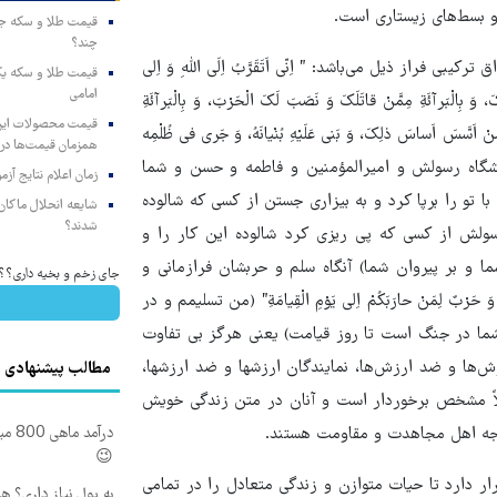
 بسط‌های زیستاری است.
چند؟
راز ذیل می‌باشد: ” اِنّی اَتَقَرَّبُ اِلَی اللّهِ وَ اِلی
امامی
، وَ بِالْبَرآئَةِ مِمَّنْ قاتَلَکَ وَ نَصَبَ لَکَ الْحَرْبَ، وَ بِالْبَرآئَةِ
 مِمَّنْ اَسَّسَ اَساسَ ذلِکَ، وَ بَنی عَلَیْهِ بُنْیانَهُ، وَ جَری فی ظُلْمِه
همزمان قیمت‌ها در ب
دا و پیشگاه رسولش و امیرالمؤمنین و فاطمه‏ و حسن و شما
زمان اعلام نتایج آ
با تو را برپا کرد و به بیزاری جستن از کسی که شالوده
شایعه انحلال ماکان‌ب
شدند؟
ولش از کسی که پی ریزی کرد شالوده این کار را و
ا و بر پیروان شما) آنگاه سلم و حربشان فرازمانی و
جای زخم و بخیه داری؟؟ 3 هفته‌ای محوش کن
رْبٌ لِمَنْ حارَبَکُمْ اِلی یَوْمِ الْقِیامَةِ” (من تسلیمم و در
شما در جنگ است تا روز قیامت) یعنی هرگز بی تفاوت
زش‌ها و ضد ارزش‌ها، نمایندگان ارزشها و ضد ارزشها،
مطالب پیشنهادی
ملاً مشخص برخوردار است و آنان در متن زندگی خویش
درآم
تیجه اهل مجاهدت و مقاومت هستند.
😉
رار دارد تا حیات متوازن و زندگی متعادل را در تمامی
به پول نیاز داری؟ ه