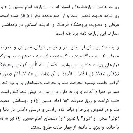
زیارت عاشورا زیارت‌نامه‌ای است که برای زیارت امام حسین (ع) و د
زیارتنامه حدیث قدسی است و از امام محمد باقر (ع) نقل شده است
عرفان و معنویت پژوهشگاه فرهنگ و اندیشه اسلامی در یادداشتی ب
معارف این زیارت نامه پرداخته است:
معرفت ۲. معیت ۳. سنخیت ۴. عندیت ۵. 
فرازهای زیارت عاشورا می‌خوانیم: “فَاَسْاَلُ اللّهَ الَّذی اَکْرَمَنی بِمَعْرِفَتِکُمْ وَ مَع
یَجْعَلَنی مَعَکُمْ فِی الدُّنْیا وَ الاْخِرَةِ، وَ اَنْ یُثَبِّتَ لی عِنْدَکُمْ قَدَمَ
گرامی داشت بوسیله معرفت شما و معرفت دوستانتان و روزیم کند بیزا
شما در دنیا و آخرت و پابرجا دارد برای من در پیش شما گام‏ راست 
طلب کرامت و رزق معرفت “به” امام حسین (ع) و دوستانش، معیت “ب
شد و درخصوص پابرجا و ثبات قدم راستی و درستی داشتن در دنیا و آ
بازگشایی تنگه هرمز منوط به
“تولی” سخن از “تبری” با تعبیر “از” دشمنان امام حسین (ع) نیز به میا
پذیرش شروط ایران از سوی آمری
یا جاذبه و تبرّی یا دافعه از چهار حالت خارج نیستند:
است