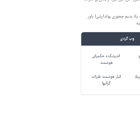
یاد بدیم چجوری پولدارشی! باور
یه
وب گردی
اندیشکده حکمرانی
هوشمند
بلا
انبار هوشمند فلزات
گرانبها