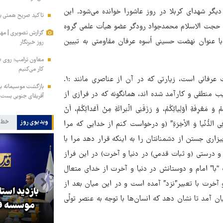
یگر شهدای کربلا در روز عاشورا خوانده می‌شود. این
تاکید صریح همتی بر 
. حجت الاسلام محمدجواد رودگر عضو هیأت علمی گروه
گزارش تصویری | مه
ا عنوان نهضت حسینی اُسوه عرفان مقاومتی به تبیین
روز خبرنگار
معاون ترامپ: روی طر
کار می‌کنیم
زیارت عاشورا یکی از منابع نغز و پرمغز عرفان مقاومتی و مقاومت عرفانی است، زیارتی که در آن از عناصری مانند :۱.
بازگشت موسیمانه به 
برائت درهم تنیده و ترکیب منطقی و کارآمد شده اند، همانگونه که در فرازی از
آفریقای جنوبی بست
ْرِفَةِ اَوْلِیائِکُمْ، وَ رَزَقَنِی الْبَرائَةِ مِنْ اَعْدائِکُمْ، اَنْ
ویدیوی روز
خط 
 صِدْقٍ فِی الدُّنْیا وَ الاْخِرَةِ” (و درخواست کنم از خدایی که‏ مرا
ری جستن از دشمنانتان را به اینکه قرار دهد مرا با
و درستی (و ثبات قدمی) در دنیا و آخرت) در این فراز
ا” امام و دوستانش در دنیا و آخرت از خدای متعال
خرت با تعبیر”نزد” آمده است و در این میان بعد از
بازدید است
ن آمد تا نشان دهد که انسان‌ها با توجه به عنصر تولّی
کا
پزشکیان: گفت‌وگوها آمریکا را
موسسه فر
مجبور به همراهی کرد