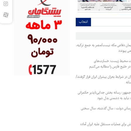
انتخاب
یمان دفاعی مکه نیست/مصر به جمع ترکیه،
ی پیوندد
ت محیط زیست: خسارت‌های
خلیج فارس را مطالبه‌ می‌کنیم
ن در شرایط بحران پیشران ایران قرار گرفتند/
انه
جمهور: رسانه بخش جدایی‌ناپذیر حکمرانی
نباید به دشمنی بدل شود
رسانی دولت : سال گذشته، سال سختی
تش برای عملیات مستقل علیه ایران آماده