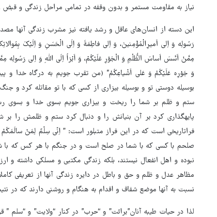
نیاز به مقاومت مستمر و بدون وقفه در تمامی مراحل زندگی و قبض و
این دسته از انسان‌های عاقل و رشد یافته نیز مشرب زندگی آنها مصداق ترکیبی ف
رَسُولِه وَ اِلی اَمیرِالْمُؤْمِنینَ، وَ اِلی فاطِمَةَ وَ اِلَی الْحَسَنِ وَ اِلَیْکَ بِمُوالاتِکَ
مِمَّنْ اَسَّسَ اَساسَ الظُّلْمِ وَ الْجَوْرِ عَلَیْکُمْ، وَ اَبْرَاُ اِلَی اللّهِ وَ اِلی رَسُولِه
وَ جَوْرِه عَلَیْکُمْ وَ عَلی اَشْیاعِکُمْ” (من تقرب جویم به درگاه خ
بوسیله دوستی تو و بوسیله بیزاری از کسی که با تو مقاتله کرد و جنگ 
ستم و ظلم‏ بر شما را ریخت و بیزاری جویم بسوی خدا و بسوی رس
پایه‏گذاری کرد بر آن بنیانش را و دنبال کرد ستم و ظلمش را بر شم
فراتاریخی است که در این فراز متبلور است: ” اِنّی سِلْمٌ لِمَنْ سالَمَکُمْ وَ حَ
صلحم‏ با کسی که با شما در صلح است و در جنگم با هر کس که با 
نبوده و اهل انفعال نیستند، بلکه زندگی مکتبی و مسلکی داشته و ار
مظاهر عدل و ظلم و حق و باطل در دایره زندگی آنها از تعریفی کا
نسبت به آنها موضع شفاف و اقدام به هنگام و روشنی دارند که در ن
لذا در حیات طیبه آنان”برائت” و “حرب” در کنار “ولایت” و “سلم ” ق