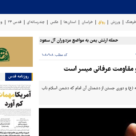
رهنگ
ورزش
رواق
خراسان
استان‌ها
عکس
چندرسانه‌ای
قدس ۲۴
وی
حمله ارتش یمن به مواضع مزدوران آل سعود
رویترز: عربستان ۸۶ درصد از موشک‌های پاتریوت خود را استفاده کرده است
کد مطلب:
۱۰۸۰۹۰۸
و مقاومت عرفانی میسر است
روزنامه قدس
له (ع) و دوری جستن از دشمنان آن امام که دشمن اسلام ناب