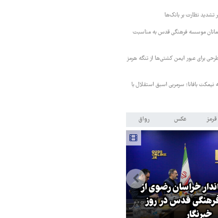
تشدید نظارت بر بانک‌ها
مانان موسسه فرهنگی قدس به مناسبت
حی برای عبور ایمن کشتی‌ها از تنگه هرمز
نیمکت بافانا؛ سرمربی اسبق استقلال با
قرمز
عکس
رواق
اندار خراسان رضوی از
بازگشایی تنگه هرمز منوط به
هنگی قدس در روز
پذیرش شروط ایران از سوی آمریک
خبرنگار
است