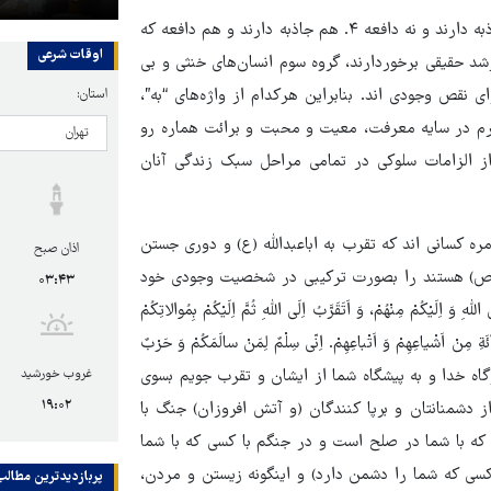
۱. جاذبه دارند و دافعه ندارند ۲. دافعه دارند و جاذبه ندارند ۳. نه جاذبه دارند و نه دافعه ۴. هم جاذبه دارند و هم دافعه که
اوقات شرعی
شد حقیقی برخوردارند، گروه سوم انسان‌های خنثی و بی
ی نقص وجودی اند. بنابراین هرکدام از واژه‌های “به”،
استان:
چهارم در سایه معرفت، معیت و محبت و برائت هماره رو
ز الزامات سلوکی در تمامی مراحل سبک زندگی آنان
 کسانی اند که تقرب به اباعبدالله (ع) و دوری جستن
اذان صبح
(ص) هستند را بصورت ترکیبی در شخصیت وجودی خود
۰۳:۴۳
 مِنْهُمْ، وَ اَتَقَرَّبُ اِلَی اللّهِ ثُمَّ اِلَیْکُمْ بِمُوالاتِکُمْ
آئَةِ مِنْ اَشْیاعِهِمْ وَ اَتْباعِهِمْ. اِنّی سِلْمٌ لِمَنْ سالَمَکُمْ وَ حَرْبٌ
غروب خورشید
اری جویم‏ بدرگاه خدا و به پیشگاه شما از ایشان و تقرب جویم بسوی
۱۹:۰۲
 دشمنانتان و برپا کنندگان (و آتش افروزان) جنگ با
 که با شما در صلح است و در جنگم با کسی که با شما
ی که شما را دشمن دارد) و اینگونه زیستن و مردن،
پربازدیدترین‌ مطالب