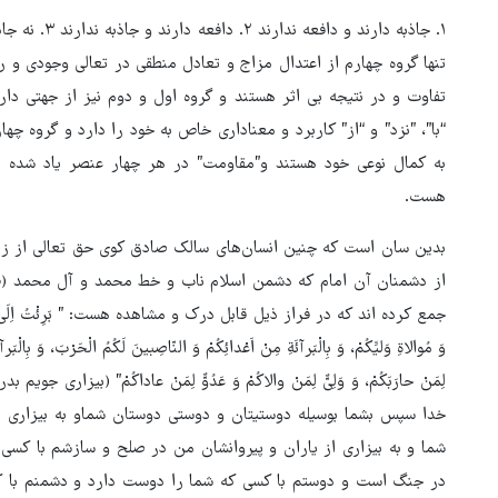
تنها گروه چهارم از اعتدال مزاج و تعادل منطقی در تعالی وجودی و ر
تفاوت و در نتیجه بی اثر هستند و گروه اول و دوم نیز از جهتی دارا
“با”، ”نزد” و “از” کاربرد و معناداری خاص به خود را دارد و گروه 
به کمال نوعی خود هستند و”مقاومت” در هر چهار عنصر یاد شده ا
هست.
بدین سان است که چنین انسان‌های سالک صادق کوی حق تعالی از زمره
از دشمنان آن امام که دشمن اسلام ناب و خط محمد و آل محمد 
جمع کرده اند که در فراز ذیل قابل درک و مشاهده هست: ” بَرِئْتُ اِلَی اللّهِ وَ اِلَیْکُمْ
وَ مُوالاةِ وَلیِّکُمْ، وَ بِالْبَرآئَةِ مِنْ اَعْدائِکُمْ وَ النّاصِبینَ لَکُمُ الْحَرْبَ، وَ بِالْبَر
لِمَنْ حارَبَکُمْ، وَ وَلِیٌّ لِمَنْ والاکُمْ وَ عَدُوٌّ لِمَنْ عاداکُمْ” (بیز
خدا سپس بشما بوسیله دوستیتان و دوستی‏ دوستان شماو به بیزاری از
شما و به بیزاری‏ از یاران و پیروانشان من در صلح و سازشم با کسی
در جنگ است و دوستم با کسی که شما را دوست دارد و دشمنم با کس