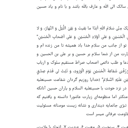
الک الی الله و عارف بالله باشد و با نام و یاد حسین
ْکَ مِنّی سَلامُ اللّهِ اَبَدًا ما بَقیتُ وَ بَقِیَ اللَّیْلُ وَ النَّهارُ، وَ لا
 بْنِ الْحُسَیْنِ وَ عَلی اَوْلادِ الْحُسَیْنِ وَ عَلی اَصْحابِ الْحُسَیْنِ”
 بر تو از جانب من سلام خدا باد همیشه تا من زنده ام و
یارت من از شما سلام بر حسین و بر علی بن الحسین و
دعا و طلب دائمی اصحاب صراط مستقیم سلوک و ارباب
َةَ الْحُسَیْنِ یَوْمَ الْوُرُودِ، وَ ثَبِّتْ لی قَدَمَ صِدْقٍ
 الْحُسَیْنِ عَلَیْهِ السَّلامُ” (خدایا روزیم گردان شفاعت حسین‏علیه
ر نزد خودت‏ با حسین‏علیه السلام و یاران حسین آنانکه
تکثر اما منظومه‌ای زیارت عاشورا دانسته و یافتیم که
تبرّی جانمایه دینداری و نشانه زیست مومنانه مسئولیت
مقاومت عرفانی میسر است
در مجموع به نظر می‌رسد مراحل هفتگانه: ۱. معرفت ۲. محبت ۳. تبعیت ۴. سنخیت ۵. معیت ۶. عندیت ۷. اتحاد با ولایت،