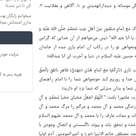
ازمنه و امکنه، اعصار و امصار تجربه کنند. بدین جهت است که زندگی مومنانه و دیندارانهمبتنی بر :۱. آگاهی و عقلانیت ۲.
کن تا دیر نشده!
میخوایم رایگان بهت 
نداری امتحانش مجان
 مَعَ اِمامٍ مَنْصُورٍ مِنْ اَهْلِ بَیْتِ مُحَمَّدٍ صَلَّی اللّهُ عَلَیْهِ وَ
وَ الاْخِرَةِ یا اَبا عَبْدِ اللّهِ” (پس می‌خواهم از آن خدایی که گرامی
خواهی تو را در رکاب آن امام‏ یاری شده از خاندان
مزایده خودرو
حسین علیه السلام در دنیا و آخرت ای ابا عبداللّه)
ی طَلَبَ ثاری (ثارِکُمْ) مَعَ اِمامٍ هُدًی (مَهْدیٍّ) ظاهِرٍ ناطِقٍ بِالْحَقِّ
هزینه سفر به کر
یش خدا و روزیم کند خونخواهی شما را با امام راهنمای
شما و بدان منزلتی که شما نزد او دارید)
باشد: ” اَللّهُمَّ اجْعَلْ مَحْیایَ مَحْیا مُحَمَّدٍ وَ آلِ
زندگیم را زندگی محمد و آل محمد و مرگم را مرگ‏ محمد و آل
ات و ممات عارف را با محمد و آل محمد علیهم السلام
ه و تحقق یابد و پیوند ناگسستنی و اتصال وجودی با
صطفی خاتم الانبیا (ص) و امیرالمومنین آدم اولیا