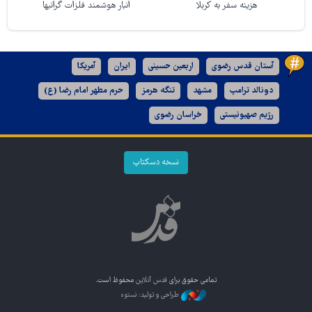
هزینه سفر به کربلا
انبار هوشمند فلزات گرانبها
آستان قدس رضوی
اربعین حسینی
ایران
آمریکا
دونالد ترامپ
مشهد
تنگه هرمز
حرم مطهر امام رضا (ع)
رژیم صهیونیستی
خراسان رضوی
نسخه دسکتاپ
تمامی حقوق برای
قدس آنلاین
محفوظ است.
طراحی و تولید: نستوه