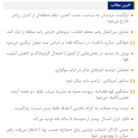
آخرین مطالب
بازگشت عربستان به سیاست مشت آهنین؛ نظم منطقه‌ای از کنترل ریاض
خارج می‌شود
مشاور بین‌الملل رهبر معظم انقلاب: نیروهای خارجی باید منطقه را ترک کنند
جهانگیر: مبارزه با فساد در دستگاه قضا بر اساس سند تحول پیگیری می‌شود
وزش باد شدید در بخش‌هایی از کشور / احتمال گردوخاک و کاهش کیفیت
هوا
تعطیلی دوشبه اجراهای تئاتر در ایام سوگواری
سناتور آمریکایی: ترامپ باید بیکار شود
سخنگوی قوه قضائیه: پرونده حمله به مدرسه میناب ظرف دو هفته آینده
تعیین‌تکلیف می‌شود
پشت پرده حملات به کرانه باختری / هدف فقط زمین نیست؛ زندگیست
فائو: ایران امسال بیشتر از متوسط ۵ ساله غله تولید می‌کند
جیمی کاراگر: انتخاب ترابزون برای «صلاح» عجیب بود / انتظار می‌رفت راهی
میلان یا یوونتوس شود