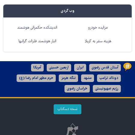
وب گردی
مزایده خودرو
اندیشکده حکمرانی هوشمند
هزینه سفر به کربلا
انبار هوشمند فلزات گرانبها
آستان قدس رضوی
ایران
اربعین حسینی
آمریکا
دونالد ترامپ
مشهد
تنگه هرمز
حرم مطهر امام رضا (ع)
رژیم صهیونیستی
خراسان رضوی
نسخه دسکتاپ