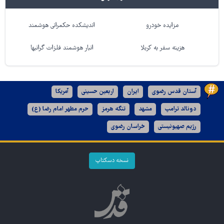
مزایده خودرو
اندیشکده حکمرانی هوشمند
هزینه سفر به کربلا
انبار هوشمند فلزات گرانبها
آستان قدس رضوی
ایران
اربعین حسینی
آمریکا
دونالد ترامپ
مشهد
تنگه هرمز
حرم مطهر امام رضا (ع)
رژیم صهیونیستی
خراسان رضوی
نسخه دسکتاپ