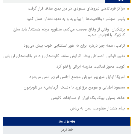
مراکز فرماندهی نیروهای سعودی در مرز یمن هدف قرار گرفت
رئیس مجلس: واقعیت‌ها را بپذیرید و به تعهدات‌تان عمل کنید
پزشکیان: وقتی از وفاق صحبت می‌کنم، منظورم مردم هستند/ باید مبلغ
کالابرگ را افزایش دهیم
ترامپ: همه چیز درباره ایران به طور استثنایی خوب پیش می‌رود
تغییر قوانین انضباطی یوفا؛ افزایش سقف کارت‌های زرد در رقابت‌های اروپایی
کویت مجوز فعالیت مدرسه ایرانی را لغو کرد
آمریکا اوایل شهریور میزبان مجمع آژانس انرژی اتمی می‌شود
مسعود اطیابی و هومن برق‌نورد با «نسخه آزمایشی» در تلویزیون
حذف پسران پینگ‌پنگ ایران از مسابقات لائوس
پیام هشدار مقاومت یمن به ریاض
ویدیوی روز
خط قرمز