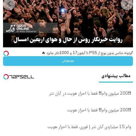
روایت خبرنگار روس از حال و هوای اربعین امسال
گردونه شانس بدون پوچ از PS5 تا آیفون17 و 1000دلار جایزه 🔥
بچرخونش
مطالب پیشنهادی
❗❗200 میلیون وام❗❗ فقط با احراز هویت در آبان تتر
❗❗200 میلیون وام❗❗ فقط با احراز هویت
وام 15 میلیاردی آبان تتر | فوری، فقط با احراز هویت