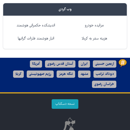
وب گردی
مزایده خودرو
اندیشکده حکمرانی هوشمند
هزینه سفر به کربلا
انبار هوشمند فلزات گرانبها
اربعین حسینی
ایران
آستان قدس رضوی
آمریکا
دونالد ترامپ
مشهد
تنگه هرمز
رژیم صهیونیستی
کربلا
خراسان رضوی
نسخه دسکتاپ