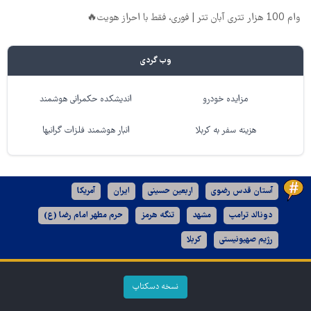
وام 100 هزار تتری آبان تتر | فوری، فقط با احراز هویت🔥
وب گردی
مزایده خودرو
اندیشکده حکمرانی هوشمند
هزینه سفر به کربلا
انبار هوشمند فلزات گرانبها
آستان قدس رضوی
اربعین حسینی
ایران
آمریکا
دونالد ترامپ
مشهد
تنگه هرمز
حرم مطهر امام رضا (ع)
رژیم صهیونیستی
کربلا
نسخه دسکتاپ