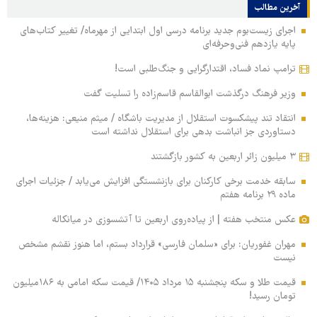
آخرین مطالب
اجرای زیست‌بوم جدید برنامه درسی اول ابتدایی از مهرماه/ تغییر کتاب‌های
پایه یازدهم فنی‌وحرفه‌ای
ترامپ نماد فساد، اقتدارگرایی و جنگ‌طلبی است!
وزیر فرهنگ درگذشت ابوالقاسم قاسم‌زاده را تسلیت گفت
انتقاد تند پیشکسوت استقلال از مدیریت باشگاه / میثم منیعی: هزینه‌ها،
دستاوردی جز انباشت بدهی برای استقلال نداشته است
۳ میلیون زائر اربعین به کشور بازگشتند
سابقه خدمت برخی کارکنان برای بازنشستگی افزایش می‌یابد / جزئیات اجرای
ماده ۲۹ برنامه هفتم
عکس منتخب هفته | از پیاده‌روی اربعین تا آتشسوزی در میانکاله
مهران غفوریان: برای «سلمان فارسی» قرارداد بستم، اما هنوز نقشم مشخص
نیست
قیمت طلا و سکه پنجشنبه ۱۵ مرداد ۱۴۰۵/ قیمت سکه امامی به ۱۸۶میلیون
تومان رسید!