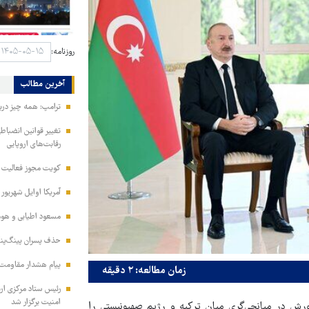
روزنامه:
آخرین مطالب
ترامپ: همه چیز دربا
تغییر قوانین انضباط
رقابت‌های اروپایی
کویت مجوز فعالیت مد
آمریکا اوایل شهریور
مسعود اطیابی و هومن
حذف پسران پینگ‌پنگ
پیام هشدار مقاومت
زمان مطالعه: ۲ دقیقه
امنیت برگزار شد
ورش در میانجی‌گری میان ترکیه و رژیم صهیونیستی را