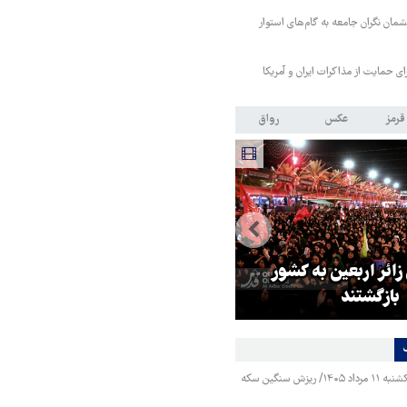
مان نگران جامعه به گام‌های استوار
رای حمایت از مذاکرات ایران و آمریکا
قرمز
عکس
رواق
 زائر اربعین به کشور
هماهنگی محور مقاومت، آمریکا ر
بازگشتند
در منطقه درمانده کرد
قیمت طلا و سکه یکشنبه ۱۱ مرداد ۱۴۰۵/ ریزش سنگین سکه