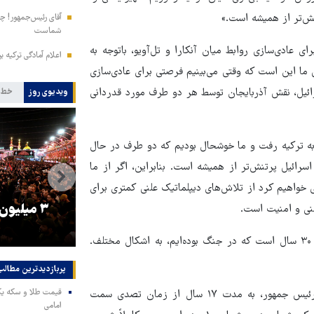
نش‌تر از همیشه است.»
آقای رئیس‌جمهور! چش
شماست
رای عادی‌سازی روابط میان آنکارا و تل‌آویو، باتوجه به
اعلام آمادگی ترکیه ب
ما این است که وقتی می‌بینیم فرصتی برای عادی‌سازی
رائیل، نقش آذربایجان توسط هر دو طرف مورد قدردانی
ویدیوی روز
خط 
 به ترکیه رفت و ما خوشحال بودیم که دو طرف در حال
رائیل پرتنش‌تر از همیشه است. بنابراین، اگر از ما
 خواهیم کرد از تلاش‌های دیپلماتیک علنی کمتری برای
را
ترامپ نماد فساد، اقتدارگرایی و
۳ میلیون
منی و امنیت است.
جنگ‌طلبی است!
علی‌اف تاکید کرد: ما به خوبی ارزش امنیت را می‌دانیم. ما بیش از ۳۰ سال است که در جنگ بوده‌ایم، به اشکال مختلف.
پربازدیدترین‌ مطالب
رئیس‌جمهور جمهوری آربایجان همچنین گفت: برای من، به عنوان رئیس جمهور، به مدت ۱۷ سال از زمان تصدی سمت
امامی