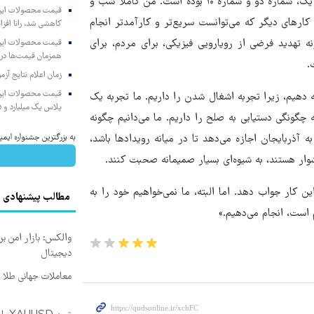
ریاست جمهوری، تا زمان آزادسازی منطقه قره باغ، این مسئله شماره یک، شماره دو و شماره ۱۰ بوده است. من کاملاً شب و
ز کارهای دیگر که می‌توانست سریع‌تر و کارآمدتر انجام
کاهشی شد، رانا افزا
 تهدید فرضی از رویارویی فیزیکی، برای مردم، برای
همزمان قیمت‌ها در ب
.
زمان اعلام نتایج آ
ئه دهیم، زیرا تجربه اشغال شدن را داریم. ما تجربه یک
پلاس یک میلیارد و ۹۰۵ میلیون تومان
 چگونگی دستیابی به صلح را داریم. ما می‌دانیم چگونه
آذربایجان اجازه می‌دهد تا در میانه رویدادها باشد،
به بزرگترین جشنواره ایمپلنت 
شوار هستند، به شیوه‌ای بسیار صمیمانه صحبت کنند.
ین کار جواب دهد. اما البته، ما نمی‌خواهیم خود را به
مطالب پیشنهادی
 است، انجام می‌دهیم.»
والکس: بازار امن بر
دیجیتال
معاملات جهانی طلا با اسپرد 