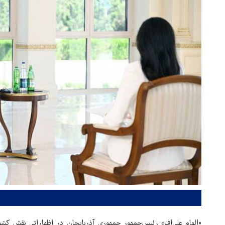
«الهام علی‌اف» رئیس‌جمهور جمهوری آذربایجان در اظهاراتی نقش کش