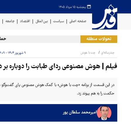
پنجشنبه ۱۵ مرداد ۱۴۰۵
صفحه اصلی
سیاست
بین‌الملل
اقتصاد
جامعه
ف
تحولات منطقه
حمله 
چندرسانه‌ای
چت با هوش
۹ شهریور ۱۴۰۴ - ۱۶:۰۹
فیلم | هوش مصنوعی ردای طبابت را دوباره بر 
در این قسمت از برنامه «چت با هوش» با کمک هوش مصنوعی پای گفت‌وگو با «
حکمت را به هم پیوند زد.
امیرمحمد سلطان پور