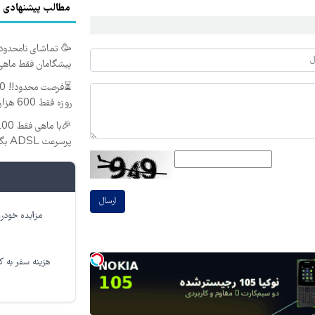
مطالب پیشنهادی
🥳 تماشای نامحدود ف
پیشگامان فقط ماهی 00
روزه فقط 600 هزارتومان!!
پرسرعت ADSL بگیر!!
ارسال
مزایده خودرو
هزینه سفر به کر