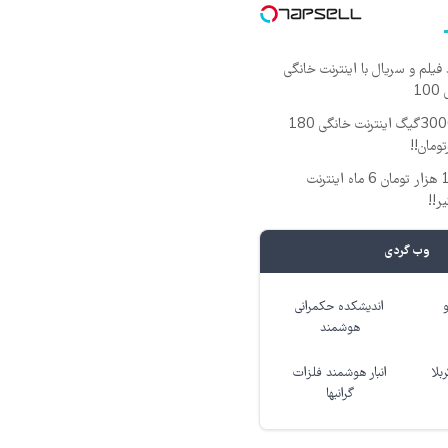
یلم و سریال با اینترنت خانگی
1
⏳فرصت محدود!! 3000گیگ اینترنت خانگی 180
🎉با ماهی فقط 100 هزار تومان 6 ماه اینترنت
وب گردی
اندیشکده حکمرانی
هوشمند
بلا
انبار هوشمند فلزات
گرانبها