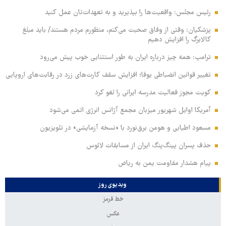
رئیس مجلس: واقعیت‌ها را بپذیرید و به تعهدات‌تان عمل کنید
پزشکیان: وقتی از وفاق صحبت می‌کنم، منظورم مردم هستند/ باید مبلغ
کالابرگ را افزایش دهیم
ترامپ: همه چیز درباره ایران به طور استثنایی خوب پیش می‌رود
تغییر قوانین انضباطی یوفا؛ افزایش سقف کارت‌های زرد در رقابت‌های اروپایی
کویت مجوز فعالیت مدرسه ایرانی را لغو کرد
آمریکا اوایل شهریور میزبان مجمع آژانس انرژی اتمی می‌شود
مسعود اطیابی و هومن برق‌نورد با «نسخه آزمایشی» در تلویزیون
حذف پسران پینگ‌پنگ ایران از مسابقات لائوس
پیام هشدار مقاومت یمن به ریاض
ویدیوی روز
خط قرمز
عکس