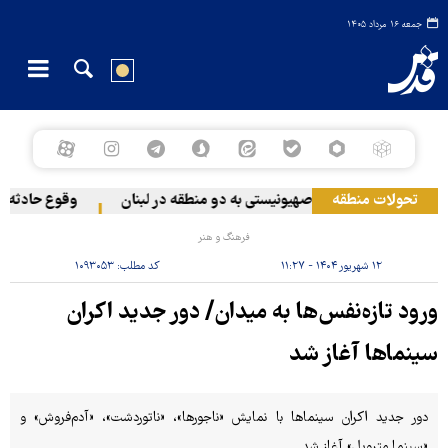
جمعه ۱۶ مرداد ۱۴۰۵
تحولات منطقه
حمله رژیم صهیونیستی به دو منطقه در لبنان
وقوع حادثه دریایی
فرهنگ و هنر
۱۲ شهریور ۱۴۰۴ - ۱۱:۲۷
کد مطلب:
۱۰۹۳۰۵۳
ورود تازه‌نفس‌ها به میدان/ دور جدید اکران
سینماها آغاز شد
دور جدید اکران سینماها با نمایش «ناجورها»، «ناتوردشت»، «آدم‌فروش» و
«سینما متروپل» آغاز شد.