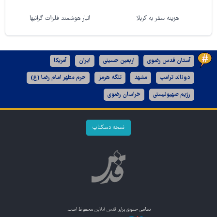
هزینه سفر به کربلا
انبار هوشمند فلزات گرانبها
آستان قدس رضوی
اربعین حسینی
ایران
آمریکا
دونالد ترامپ
مشهد
تنگه هرمز
حرم مطهر امام رضا (ع)
رژیم صهیونیستی
خراسان رضوی
نسخه دسکتاپ
تمامی حقوق برای
قدس آنلاین
محفوظ است.