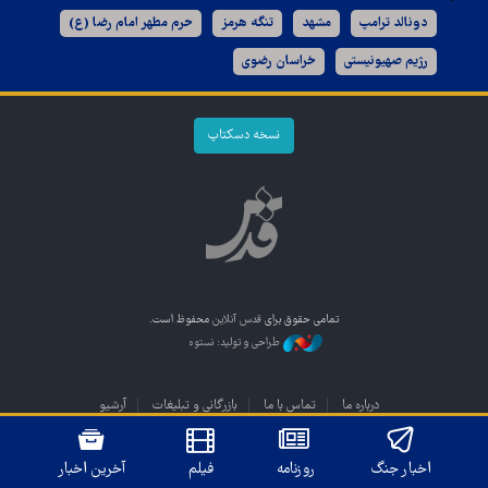
دونالد ترامپ
مشهد
تنگه هرمز
حرم مطهر امام رضا (ع)
رژیم صهیونیستی
خراسان رضوی
نسخه دسکتاپ
تمامی حقوق برای
قدس آنلاین
محفوظ است.
طراحی و تولید: نستوه
درباره ما
تماس با ما
بازرگانی و تبلیغات
آرشیو
اخبار جنگ
روزنامه
فیلم
آخرین اخبار