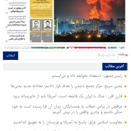
روزنامه:
انتخاب
آخرین مطالب
رئیس‌جمهور: استعفاء نخواهم داد و می‌ایستم
یحیی سریع: مرکز تجمع دشمن را هدف قرار دادیم؛ معادله جدید یمنی‌ها
فارن افرز : جنگ با ایران یک فاجعه است؛ آمریکا باید از خاورمیانه برود
عراقچی در پیامی خطاب به همسایگان: زمان آن فرا رسیده است به خود
متکی باشیم و برادری واقعی را در پیش گیریم
مقاومت اسلامی عراق: پاسخ به آمریکا و عربستان را به تعویق انداختیم