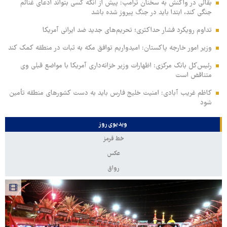
بقائی در واکنش به سخنان ترامپ: پیش از آنکه کسی بتواند ادعای غنائم
جنگی کند، ابتدا باید در جنگ پیروز شده باشد
تداوم رویکرد فشار حداکثری؛ تحریم‌های جدید ضد ایرانی آمریکا
وزیر امور خارجه پاکستان: امیدواریم توافق مکه به ثبات در منطقه کمک کند
رئیس‌کل بانک مرکزی: اظهارات وزیر خزانه‌داری آمریکا با مواضع قبلی وی
متناقض است
کاظم غریب آبادی: امنیت خلیج فارس باید به دست کشورهای منطقه تأمین
شود
ویدیوی روز
خط قرمز
عکس
رواق