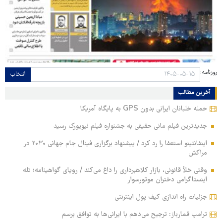
روزنامه:
انتخاب
آخرین مطالب
حمله خلبانان ایرانی بدون GPS به پایگاه آمریکا
جدیدترین فیلم مانی حقیقی به جشنواره فیلم نیویورک رسید
اینفانتینو استعفا را رد کرد / پیشنهاد برگزاری فینال جام جهانی ۲۰۳۰ در
مراکش
وقتی خلأ قانونی، بازار کلاهبرداری را داغ می‌کند / رویای گواهینامه؛ تله
اینستاگرامی دختران موتورسوار
جزئیات راه اندازی کیف پول اینترنتی
ترامپ قمارباز: ترجیح می‌دهم با ایرانی‌ها به توافق برسم