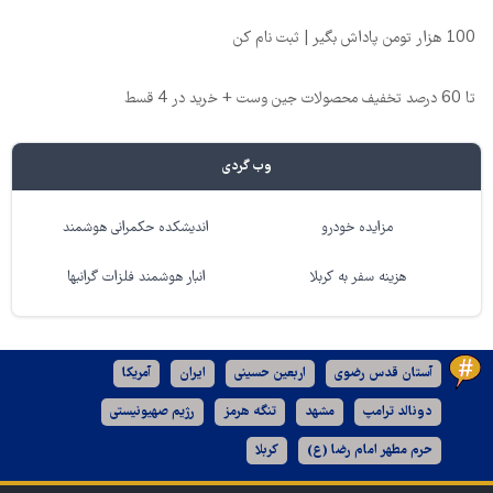
100 هزار تومن پاداش بگیر | ثبت نام کن
تا 60 درصد تخفیف محصولات جین وست + خرید در 4 قسط
وب گردی
مزایده خودرو
اندیشکده حکمرانی هوشمند
هزینه سفر به کربلا
انبار هوشمند فلزات گرانبها
آستان قدس رضوی
اربعین حسینی
ایران
آمریکا
دونالد ترامپ
مشهد
تنگه هرمز
رژیم صهیونیستی
حرم مطهر امام رضا (ع)
کربلا