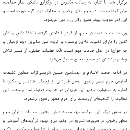
برگزار شد، با اشاره به رسالت مکبرین در برگزاری باشکوه نماز جماعت،
بیان کرد: خدمت در حرم مطهر رضوی با معارف دینی گره خورده است و
این امر موجب پیوند عمیق‌ زائران با دین می‌شود.
وی خدمت خالصانه در حرم، از فرش انداختن گرفته تا غذا دادن و اذان
گفتن را دارای فضیلت بالایی برشمرد و افزود: سن مکبرین (چه نوجوان و
چه جوان) در اصل خدمت مهم نیست بلکه فضیلت حقیقی، از مسیر تلاش
و قدم برداشتن در مسیر صحیح حاصل می‌شود.
در ادامه حجت الاسلام و المسلمین حسین شریعتی‌نژاد، معاون تبلیغات
اسلامی حرم مطهر رضوی، ضمن قدردانی از زحمات خادمیاران مکبر، با
اشاره به مسئولیت خطیر این عزیزان در هدایت صفوف نماز جماعت، این
فعالیت را گنجینه‌ای ارزشمند برای حرم مطهر رضوی برشمرد.
در بخش دیگر این مراسم نیز، محمد شبان معاون خدمات زائران حرم
مطهر رضوی، بر ضرورت تسریع در جذب نیرو، بهبود فرآیندهای آموزشی و
تربیتی و همچنین ایجاد فضایی مناسب برای ارتقا مهارت مکبرین تأکید