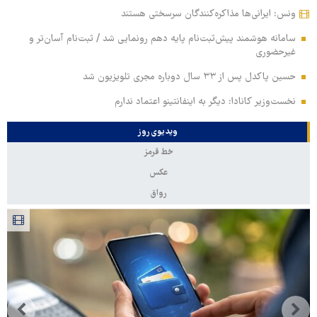
ونس: ایرانی‌ها مذاکره‌کنندگان سرسختی هستند
سامانه هوشمند پیش‌ثبت‌نام پایه دهم رونمایی شد / ثبت‌نام آسان‌تر و
غیرحضوری
حسین پاکدل پس از ۳۳ سال دوباره مجری تلویزیون شد
نخست‌وزیر کانادا: دیگر به اینفانتینو اعتماد ندارم
ویدیوی روز
خط قرمز
عکس
رواق