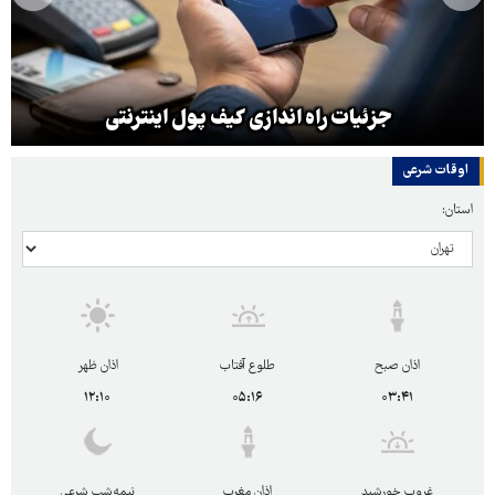
جزئیات راه اندازی کیف پول اینترنتی
اوقات شرعی
استان:
اذان صبح
طلوع آفتاب
اذان ظهر
۱۲:۱۰
۰۵:۱۶
۰۳:۴۱
غروب خورشید
اذان مغرب
نیمه‌شب شرعی