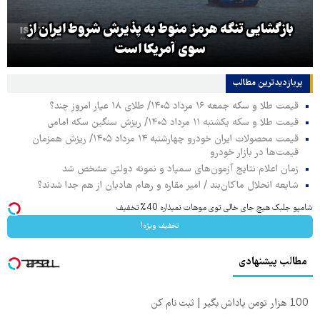
بازگشایی تنگه هرمز منوط به پذیرش شروط ایران از
سوی آمریکا است
پربازدیدترین‌ مطالب
قیمت طلا و سکه جمعه ۱۶ مرداد ۱۴۰۵/ طلای ۱۸ عیار امروز چند؟
قیمت طلا و سکه یکشنبه ۱۱ مرداد ۱۴۰۵/ ریزش سنگین سکه امامی
قیمت محصولات ایران خودرو چهارشنبه ۱۴ مرداد ۱۴۰۵/ ریزش همزمان
قیمت‌ها در بازار خودرو
زمان اعلام نتایج آزمون‌های سمپاد و نمونه دولتی مشخص شد
شایعه انحلال ماکان‌بند / امیر مقاره و رهام هادیان از هم جدا شدند؟
شامپو جلبک هیچ جای خالی توی موهات نمیذاره 40%تخفیف
تخفیف ویژه!
مطالب پیشنهادی
100 هزار تومن پاداش بگیر | ثبت نام کن