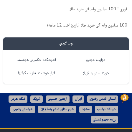
فوری‼️ 100 میلیون وام آنی خرید طلا
100 میلیون وام آنی خرید طلا (بازپرداخت 12 ماهه)
وب گردی
مزایده خودرو
اندیشکده حکمرانی هوشمند
هزینه سفر به کربلا
انبار هوشمند فلزات گرانبها
آستان قدس رضوی
ایران
اربعین حسینی
آمریکا
تنگه هرمز
دونالد ترامپ
مشهد
حرم مطهر امام رضا (ع)
خراسان رضوی
رژیم صهیونیستی