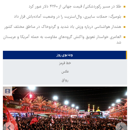
طلا در مسیر رکوردشکنی/ قیمت جهانی از ۴۲۶۰ دلار عبور کرد
بلومبرگ: حملات سایبری، وال‌استریت را در وضعیت آماده‌باش قرار داد
هشدار هواشناسی درباره وزش باد شدید و گردوخاک در مناطق مختلف کشور
العامری خواستار تعویق واکنش گروه‌های مقاومت به حمله آمریکا و عربستان
شد
ویدیوی روز
خط قرمز
عکس
رواق