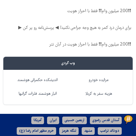
❗❗200 میلیون وام❗❗ فقط با احراز هویت
برای درمان درد کمر به هیچ وجه جراحی نکنید! ◀ پرسش‌نامه رو پر کن ▶
❗❗200 میلیون وام❗❗ فقط با احراز هویت در آبان تتر
وب گردی
مزایده خودرو
اندیشکده حکمرانی هوشمند
هزینه سفر به کربلا
انبار هوشمند فلزات گرانبها
آستان قدس رضوی
اربعین حسینی
ایران
آمریکا
دونالد ترامپ
مشهد
تنگه هرمز
حرم مطهر امام رضا (ع)