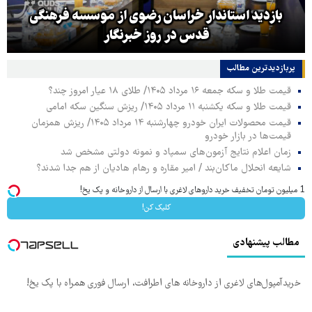
بازدید استاندار خراسان رضوی از موسسه فرهنگی
قدس در روز خبرنگار
پربازدیدترین‌ مطالب
قیمت طلا و سکه جمعه ۱۶ مرداد ۱۴۰۵/ طلای ۱۸ عیار امروز چند؟
قیمت طلا و سکه یکشنبه ۱۱ مرداد ۱۴۰۵/ ریزش سنگین سکه امامی
قیمت محصولات ایران خودرو چهارشنبه ۱۴ مرداد ۱۴۰۵/ ریزش همزمان
قیمت‌ها در بازار خودرو
زمان اعلام نتایج آزمون‌های سمپاد و نمونه دولتی مشخص شد
شایعه انحلال ماکان‌بند / امیر مقاره و رهام هادیان از هم جدا شدند؟
1 میلیون تومان تخفیف خرید داروهای لاغری با ارسال از داروخانه و پک یخ!
کلیک کن!
مطالب پیشنهادی
خریدآمپول‌های لاغری از داروخانه های اطرافت، ارسال فوری همراه با پک یخ!