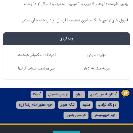
بهترین قیمت داروهای لاغری، با ۱ میلیون تخفیف و ارسال از داروخانه‌
آمپول های لاغری با یک میلیون تخفیف | ارسال از داروخانه های معتبر
وب گردی
مزایده خودرو
اندیشکده حکمرانی هوشمند
هزینه سفر به کربلا
انبار هوشمند فلزات گرانبها
آستان قدس رضوی
ایران
اربعین حسینی
آمریکا
دونالد ترامپ
مشهد
تنگه هرمز
حرم مطهر امام رضا (ع)
رژیم صهیونیستی
خراسان رضوی