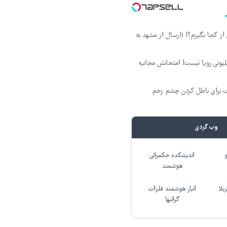
ز کجا بگیرم؟! (ارسال از مشهد به
د ماهی 800 میلیونی رویا نیست! امتحانش مجانیه
ت برای باطل کردن چشم زخم
وب گردی
اندیشکده حکمرانی
هوشمند
بلا
انبار هوشمند فلزات
گرانبها