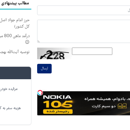
مطالب پیشنهادی
حرز امام جواد اصل ا
کل کشور)
درآم
😉
توصیه آیت‌الله بهج
ارسال
مزایده خودرو
هزینه سفر به کر