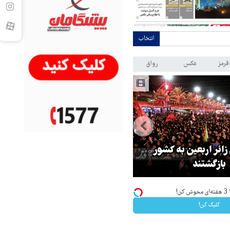
انتخاب
قرمز
عکس
رواق
 زائر اربعین به کشور
هماهنگی محور مقاومت، آمریکا ر
بازگشتند
در منطقه درمانده کرد
!
کلیک کن!