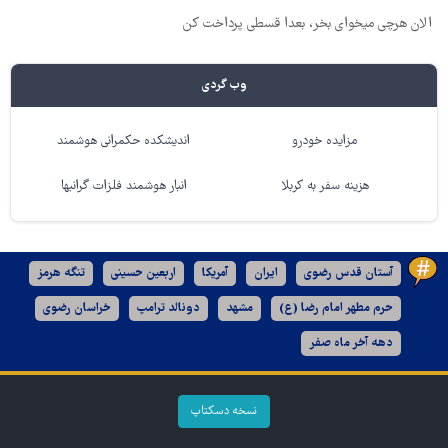
الان هرچی میخوای بخر، بعدا قسطی پرداخت کن
وب گردی
مزایده خودرو
اندیشکده حکمرانی هوشمند
هزینه سفر به کربلا
انبار هوشمند فلزات گرانبها
آستان قدس رضوی
ایران
آمریکا
اربعین حسینی
تنگه هرمز
حرم مطهر امام رضا (ع)
مشهد
دونالد ترامپ
خراسان رضوی
دهه آخر ماه صفر
نسخه دسکتاپ