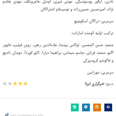
نادری، ایگور پوستونسکی، مهدی شیری، اودیل خامروبکف، مهدی هاشم
نژاد، امیرحسین حسین‌زاده و تومیسلاو اشتراکالی
سرمربی: دراگان اسکوچیچ
ترکیب اولیه الوحده امارات:
محمد حسن الشمسی، لوکاس پیمنتا، علاءالدین زهیر، روبن فیلیپ، فاوور
اگبو، محمد قربانی، جاسم میماس، براهیما دیارا، کایو کوره‌آ، دوشان تادیچ
و فاکوندو کروسپزکی
سرمربی: مورایس
منبع:
خبرگزاری ایرنا