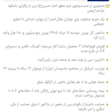
تصاویری از شست‌وشوی حرم مطهر امام حسین(ع) پس از برگزاری باشکوه
مراسم اربعین
یک تجربه متفاوت برای جوانان هلال‌احمر / از مهارت امدادی تا اخلاق
داوطلبی
شاخص کل بورس دوشنبه ۱۹ مرداد ۱۴۰۵/ بورس پنج میلیون و ۶۰۰ هزار واحد
را رد کرد
فروش فوق‌العاده ۳ محصول سایپا آغاز می‌شود؛ کوییک، اطلس و سیتروئن
C3 در طرح جدید
«کارمن» پس از چند دهه به صحنه ایران بازمی‌گردد
وای‌نت: اسرائیل در محاصره جاسوسان ایران/ از نوجوان ۱۳ ساله تا پیرمرد ۷۲
ساله
حمله هوایی به ۸ مقر بقایای داعش در کرکوک عراق
بیمه روستایی دهک‌های یک تا پنج تهران رایگان ماند / دهک‌های ۶ تا ۱۰
مشمول پرداخت شدند
حمایت تاجرنیا از نکونام پس از حضور در تراکتور / «برای حمایت از یکی،
دیگری را نفی نکنیم»