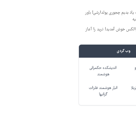
یاد بدیم چجوری پولدارشی! باور
یه
 والکس خوش آمدید! ترید را آغاز
وب گردی
اندیشکده حکمرانی
هوشمند
بلا
انبار هوشمند فلزات
گرانبها