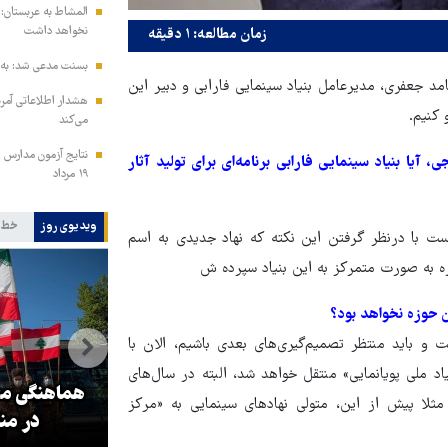
المشاط به عربستان: 
نخواهد داشت
زمان مطالعه: ۱ دقیقه
بسنت مدعی شد: به ز
مد جعفری، مدیرعامل بنیاد سینمایی فارابی و دبیر این
هشدار اطلاعاتی آمری
 کنیم.
می‌کند
نتایج آزمون مدارس س
، آیا بنیاد سینمایی فارابی برنامه‌ای برای تولید آثار
۱۹ مرداد
ویدیوی روز
خط 
ست با درنظر گرفتن این نکته که نهاد جدیدی به اسم
زه به صورت متمرکز به این بنیاد سپرده ش
 حوزه نخواهد بود؟
 باید منتظر تصمیم‌گیری‌های بعدی باشیم، الان با
اد ملی پویانمایی» منتقل خواهد شد، البته در سال‌های
و
۳ میلیون زائر اربعین به کشور
هماهنگی محو
مثلا پیش از این، متولی نهادهای سینمایی به «مرکز
بازگشتند
در من