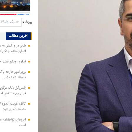
روزنامه:
آخرین مطالب
بقائی در واکنش به س
ادعای غنائم جنگی کن
تداوم رویکرد فشار ح
وزیر امور خارجه پاک
منطقه کمک کند
رئیس‌کل بانک مرکزی: 
قبلی وی متناقض ا
کاظم غریب آبادی: ا
منطقه تأمین شود
اردوغان: توافقنامه
است