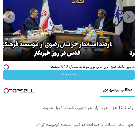
بازدید استاندار خراسان رضوی از موسسه فرهنگی
قدس در روز خبرنگار
شامپو جلبک هیچ جای خالی توی موهات نمیذاره 40%تخفیف
تخفیف ویژه!
مطالب پیشنهادی
وام 100 هزار تتری آبان تتر | فوری، فقط با احراز هویت
بدون سود اقساطی با ضمانت‌نامه کتبی دندونتو ایمپلنت کن✅