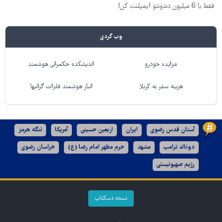
فقط با 6 میلیون دندونتو ایمپلنت کن!
وب گردی
مزایده خودرو
اندیشکده حکمرانی هوشمند
هزینه سفر به کربلا
انبار هوشمند فلزات گرانبها
آستان قدس رضوی
ایران
اربعین حسینی
آمریکا
تنگه هرمز
دونالد ترامپ
مشهد
حرم مطهر امام رضا (ع)
خراسان رضوی
رژیم صهیونیستی
نسخه دسکتاپ