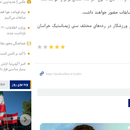
عکس | جدیدترین تص
پیام فرمانده هوا فض
مباهات می‌کنیم
ات ژیمناستیک خراسان رضوی اظهار کرد: حدود ۲۲ هزار ورزشکار در رده‌های مختلف سنی ژیمناستیک خراسان
بازداشت شدند
هماهنگی محور مقاومت
تأکید بر تأمین امن
امیر اکرمی‌نیا: ارت
بسیار مناسبی قرار دار
ویدیوی روز
خط 
ابراز نگرانی مقامات رژیم