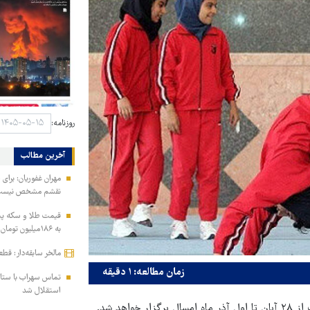
روزنامه:
آخرین مطالب
مهران غفوریان: برای 
نقشم مشخص نیس
به ۱۸۶میلیون تومان رسید!
مالخر سابقه‌دار: قط
زمان مطالعه: ۱ دقیقه
تماس سهراب با ستاره
استقلال شد
هد شد.