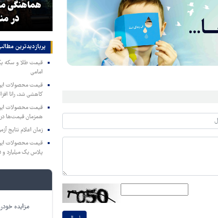
صهیونیستی از جهش آمارهای فرار
هماهنگی محو
مردم از اسرائیل!
در من
پربازدیدترین‌ مطالب
امامی
کاهشی شد، رانا افزا
همزمان قیمت‌ها در ب
زمان اعلام نتایج آ
پلاس یک میلیارد و ۹۰۵ میلیون تومان
IM LS7 لوکس ترین شاسی بلند برقی ایران
مطالب پیشنهادی