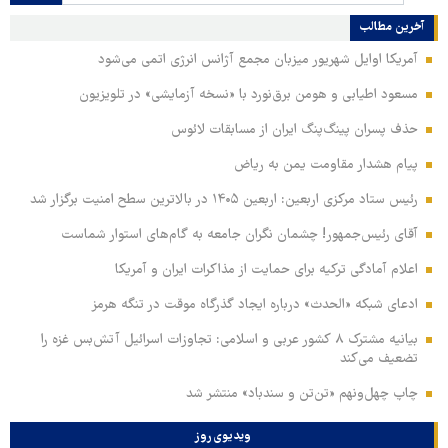
آخرین مطالب
آمریکا اوایل شهریور میزبان مجمع آژانس انرژی اتمی می‌شود
مسعود اطیابی و هومن برق‌نورد با «نسخه آزمایشی» در تلویزیون
حذف پسران پینگ‌پنگ ایران از مسابقات لائوس
پیام هشدار مقاومت یمن به ریاض
رئیس ستاد مرکزی اربعین: اربعین ۱۴۰۵ در بالاترین سطح امنیت برگزار شد
آقای رئیس‌جمهور! چشمان نگران جامعه به گام‌های استوار شماست
اعلام آمادگی ترکیه برای حمایت از مذاکرات ایران و آمریکا
ادعای شبکه «الحدث» درباره ایجاد گذرگاه موقت در تنگه هرمز
بیانیه مشترک ۸ کشور عربی و اسلامی: تجاوزات اسرائیل آتش‌بس غزه را
تضعیف می‌کند
چاپ چهل‌ونهم «تن‌تن و سندباد» منتشر شد
ویدیوی روز