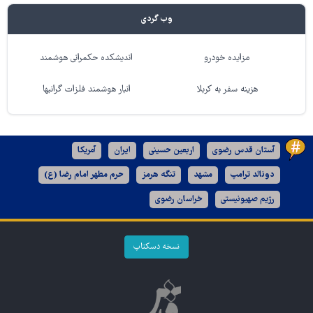
وب گردی
مزایده خودرو
اندیشکده حکمرانی هوشمند
هزینه سفر به کربلا
انبار هوشمند فلزات گرانبها
آستان قدس رضوی
اربعین حسینی
ایران
آمریکا
دونالد ترامپ
مشهد
تنگه هرمز
حرم مطهر امام رضا (ع)
رژیم صهیونیستی
خراسان رضوی
نسخه دسکتاپ