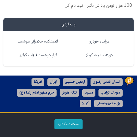
100 هزار تومن پاداش بگیر | ثبت نام کن
وب گردی
مزایده خودرو
اندیشکده حکمرانی هوشمند
هزینه سفر به کربلا
انبار هوشمند فلزات گرانبها
آستان قدس رضوی
اربعین حسینی
ایران
آمریکا
دونالد ترامپ
مشهد
تنگه هرمز
حرم مطهر امام رضا (ع)
رژیم صهیونیستی
کربلا
نسخه دسکتاپ