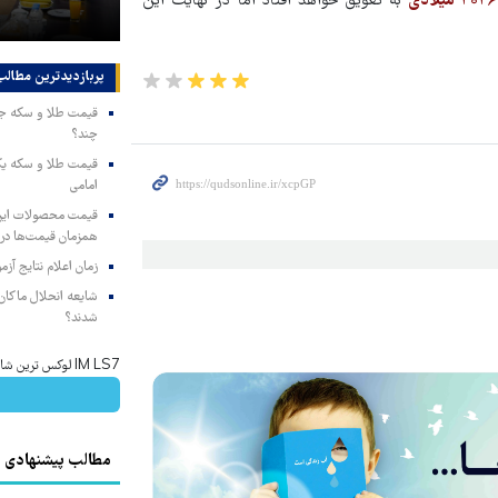
به تعویق خواهد افتاد اما در نهایت این
مجبور به همراهی کرد
پربازدیدترین‌ مطالب
چند؟
امامی
همزمان قیمت‌ها در ب
زمان اعلام نتایج آ
شایعه انحلال ماکان‌ب
شدند؟
IM LS7 لوکس ترین شاسی بلند برقی ایران
مطالب پیشنهادی