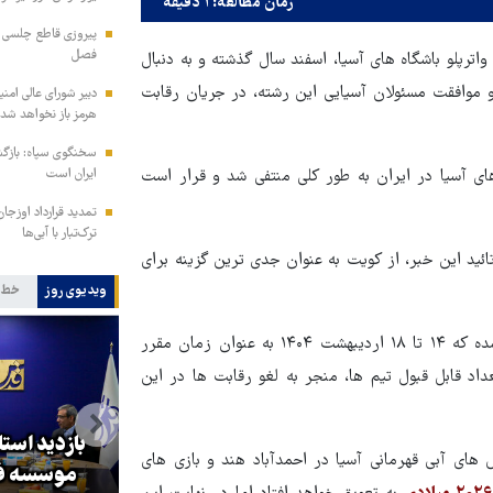
زمان مطالعه: ۱ دقیقه
پیروزی قاطع چلسی بر
فصل
اترپلو باشگاه های آسیا، اسفند سال گذشته و به دنبال
موافقت مسئولان آسیایی این رشته، در جریان رقابت
دبیر شورای عالی امنی
هرمز باز نخواهد شد
سخنگوی سپاه: بازگش
ترپلو باشگاه های آسیا در ایران به طور کلی منتفی شد و قرار است
ایران است
تمدید قرارداد اوزجان
ترک‌تبار با آبی‌ها
ید این خبر، از کویت به عنوان جدی ترین گزینه برای
ویدیوی روز
خط 
میزبانی ایران از مسابقات واترپلو باشگاه های آسیا در حالی منتفی شده که ۱۴ تا ۱۸ اردیبهشت ۱۴۰۴ به عنوان زمان مقرر
داد قابل قبول تیم ها، منجر به لغو رقابت ها در این
بازدید است
های آبی قهرمانی آسیا در احمدآباد هند و بازی های
کا
پزشکیان: گفت‌وگوها آمریکا را
موسسه فر