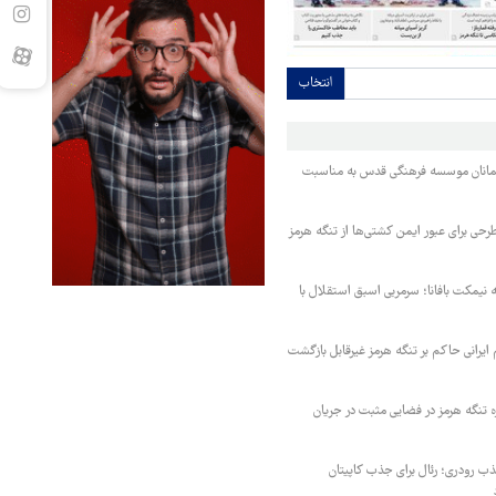
انتخاب
مانان موسسه فرهنگی قدس به مناسبت
حی برای عبور ایمن کشتی‌ها از تنگه هرمز
نیمکت بافانا؛ سرمربی اسبق استقلال با
یرانی حاکم بر تنگه هرمز غیرقابل بازگشت
ه تنگه هرمز در فضایی مثبت در جریان
 رودری؛ رئال برای جذب کاپیتان