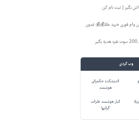
 تومان وام فوری خرید طلا💰💰 (بدون
ر
وب گردی
اندیشکده حکمرانی
هوشمند
بلا
انبار هوشمند فلزات
گرانبها