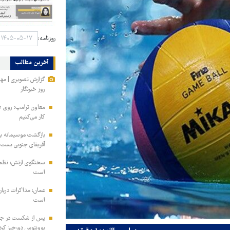
روزنامه:
آخرین مطالب
گزارش تصویری | مه
روز خبرنگار
معاون ترامپ: روی طر
کار می‌کنیم
بازگشت موسیمانه به 
آفریقای جنوبی بست
سخنگوی ارتش: نظم ا
است
عمان: مذاکرات دربار
است
پس از شکست در جذب
یوونتوس دورخیز کرد