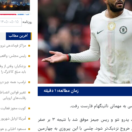
روزنامه:
آخرین مطالب
مراکز فرماندهی نیر
رئیس مجلس: واقعیت‌ه
پزشکیان: وقتی از و
باید مبلغ کالابرگ را
ترامپ: همه چیز دربا
زمان مطالعه: ۱ دقیقه
تغییر قوانین انضباط
رقابت‌های اروپایی
کویت مجوز فعالیت مد
آمریکا اوایل شهریور
شاگردان انزو مارسکا در پایان این دیدار با گل‌های جاش آچمپونگ، پدرو نتو و ریس جیمز موفق شد با نتیجه ۳ بر صفر
 خروج نزدیک‌تر شود. چلسی با این پیروزی به چهارمین
مسعود اطیابی و هومن