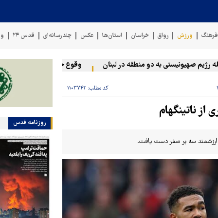
رهنگ
ورزش
رواق
خراسان
استان‌ها
عکس
چندرسانه‌ای
قدس ۲۴
وی
یم صهیونیستی به دو منطقه در لبنان
وقوع حادثه دریایی در سواحل عم
کد مطلب:
۱۱۰۳۷۴۲
 از ناتینگهام
روزنامه قدس
ی ارزشمند سه بر صفر دست یافت.