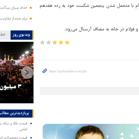
رار گرفت. ناتینگهام با متحمل شدن پنجمین شکست خود به رده هفدهم
حذف پسران پینگ‌پنگ
پیام هشدار مقاومت
و فولام در خانه به مصاف آرسنال می‌رود.
ویدیوی روز
خط 
را
ترامپ نماد فساد، اقتدارگرایی و
۳ میلیون
جنگ‌طلبی است!
پربازدیدترین‌ مطالب
امامی