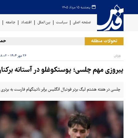
پنجشنبه ۱۵ مرداد ۱۴۰۵
صفحه اصلی
سیاست
بین‌الملل
اقتصاد
جامعه
ف
تحولات منطقه
حمله رژ
ورزش
۲۶ مهر ۱۴۰۴ - ۱۸:۰۲
پیروزی مهم چلسی؛ پوستکوغلو در آستانه برکناری
چلسی در هفته هشتم لیگ برتر فوتبال انگلیس برابر ناتینگهام فارست به برتر