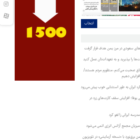
انتخاب
وهای سعودی در مرز یمن هدف قرار گرفت
ا را بپذیرید و به تعهدات‌تان عمل کنید
فاق صحبت می‌کنم، منظورم مردم هستند/
 افزایش دهیم
ره ایران به طور استثنایی خوب پیش می‌رود
ی یوفا؛ افزایش سقف کارت‌های زرد در
رسه ایرانی را لغو کرد
 میزبان مجمع آژانس انرژی اتمی می‌شود
 برق‌نورد با «نسخه آزمایشی» در تلویزیون