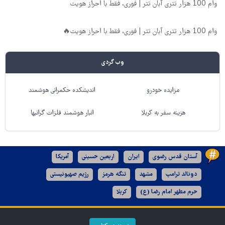
وام 100 هزار تتری آبان تتر | فوری، فقط با احراز هویت
وام 100 هزار تتری آبان تتر | فوری، فقط با احراز هویت🔥
وب گردی
مزایده خودرو
اندیشکده حکمرانی هوشمند
هزینه سفر به کربلا
انبار هوشمند فلزات گرانبها
آستان قدس رضوی
ایران
اربعین حسینی
آمریکا
دونالد ترامپ
مشهد
تنگه هرمز
رژیم صهیونیستی
حرم مطهر امام رضا (ع)
کربلا