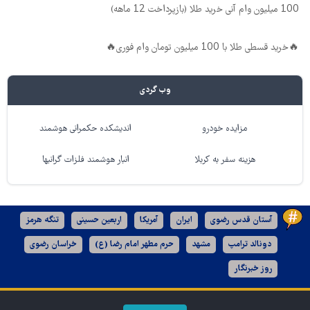
100 میلیون وام آنی خرید طلا (بازپرداخت 12 ماهه)
🔥خرید قسطی طلا با 100 میلیون تومان وام فوری🔥
وب گردی
مزایده خودرو
اندیشکده حکمرانی هوشمند
هزینه سفر به کربلا
انبار هوشمند فلزات گرانبها
آستان قدس رضوی
ایران
آمریکا
اربعین حسینی
تنگه هرمز
دونالد ترامپ
مشهد
حرم مطهر امام رضا (ع)
خراسان رضوی
روز خبرنگار