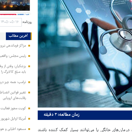
روزنامه:
آخرین مطالب
مراکز فرماندهی نیر
رئیس مجلس: واقعیت‌ه
پزشکیان: وقتی از و
باید مبلغ کالابرگ را
ترامپ: همه چیز دربا
تغییر قوانین انضباط
رقابت‌های اروپایی
کویت مجوز فعالیت مد
زمان مطالعه: ۲ دقیقه
آمریکا اوایل شهریور
مسعود اطیابی و هومن
 درمان‌های خانگی یا می‌توانند بسیار کمک کننده باشند