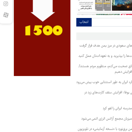
انتخاب
وهای سعودی در مرز یمن هدف قرار گرفت
ا را بپذیرید و به تعهدات‌تان عمل کنید
فاق صحبت می‌کنم، منظورم مردم هستند/
 افزایش دهیم
ره ایران به طور استثنایی خوب پیش می‌رود
ی یوفا؛ افزایش سقف کارت‌های زرد در
رسه ایرانی را لغو کرد
 میزبان مجمع آژانس انرژی اتمی می‌شود
 برق‌نورد با «نسخه آزمایشی» در تلویزیون