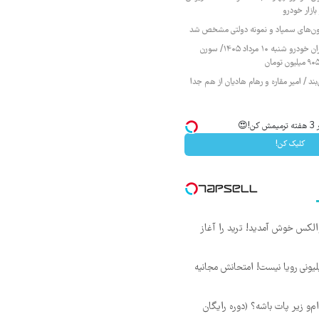
ازار خودرو
زمون‌های سمپاد و نمونه دولتی مشخص شد
قیمت محصولات ایران خودرو شنبه ۱۰ مرداد ۱۴۰۵/ سورن
ند / امیر مقاره و رهام هادیان از هم جدا
😍
کلیک کن!
 والکس خوش آمدید! ترید را آغاز
د ماهی 800 میلیونی رویا نیست! امتحانش مجانیه
‌ام‌و زیر پات باشه؟ (دوره رایگان