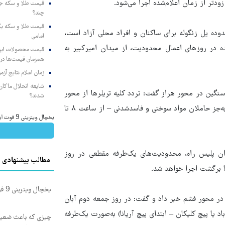
دتر از زمان اعلام‌شده اجرا می‌شود.
چند؟
وده پل زنگوله برای ساکنان و افراد محلی آزاد است،
امامی
ه در روزهای اعمال محدودیت، از میدان امیرکبیر به
همزمان قیمت‌ها در ب
زمان اعلام نتایج آ
شایعه انحلال ماکان‌ب
سنگین در محور هراز گفت: تردد کلیه تریلرها از محور
شدند؟
هراز همچنان ممنوع است و علاوه بر آن، کامیون‌ها و کامیونت‌ها – به‌جز حاملان مواد سوختی و فاسدشدنی – از ساعت ۸ تا
یخچال ویترینی 9 فوت ایستکول (جدید)
ان پلیس راه، محدودیت‌های یک‌طرفه مقطعی در روز
مطالب پیشنهادی
ا برگشت اجرا خواهد شد.
یخچال ویترینی 9 فوت ایستکول (جدید)
ر محور فشم خبر داد و گفت: در روز جمعه دوم آبان
 حاجی‌آباد یا پیچ کلیکان – ابتدای پیچ آریانا) به‌صورت یک‌طرفه
چیزی که باعث ضعی