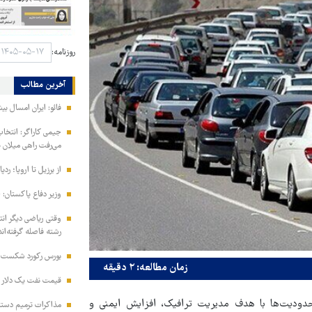
روزنامه:
آخرین مطالب
فائو: ایران امسال بیشتر از متوسط 
جیمی کاراگر: انتخاب
می‌رفت راهی میلان 
از برزیل تا اروپا؛ رد
وزیر دفاع پاکستان: ج
وقتی ریاضی دیگر انت
رشته فاصله گرفته‌اند
بورس رکورد شکست؛ شاخص ۵.۵
زمان مطالعه: ۲ دقیقه
قیمت نفت یک دلار ب
دودیت‌ها با هدف مدیریت ترافیک، افزایش ایمنی و
مذاکرات ترمیم دستمز