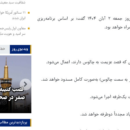
شفافیت سبد معیشت 
۱۱ سناتور آمریکا خ
سردار کرمی‌اسد درباره محدودیت قطعی محور کرج–چالوس در روز جمعه ۲ آبان ۱۴۰۴ گفت: بر اساس برنامه‌ریزی
ایران شدند
راه خواهد بود.
معاون اول رئیس‌جمه
سر امید و هویت مل
ویدیوی روز
خط 
نصب کتیبه‌
و
صدها نفر مثل علی خامنه‌ای در راه
صفر در صحن
انقلاب جان و آبرو خواهند داد
پربازدیدترین‌ مطالب