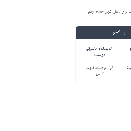
ت برای باطل کردن چشم زخم
وب گردی
اندیشکده حکمرانی
هوشمند
بلا
انبار هوشمند فلزات
گرانبها