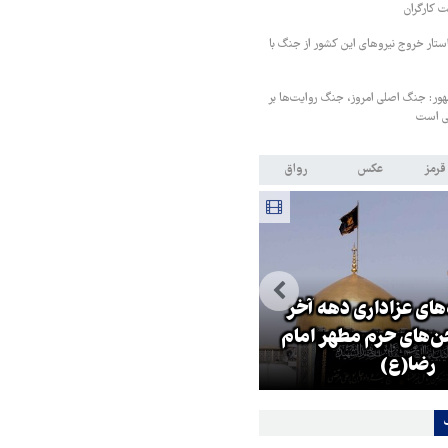
کارگران
واستار خروج نیروهای این کشور از جنگ با
ور: جنگ اصلی امروز، جنگ روایت‌ها بر
ی است
قرمز
عکس
رواق
های عزاداری دهه آخر
‌های حرم مطهر امام
ترامپ نماد فساد، اقتدارگرایی و
رضا(ع)
جنگ‌طلبی است!