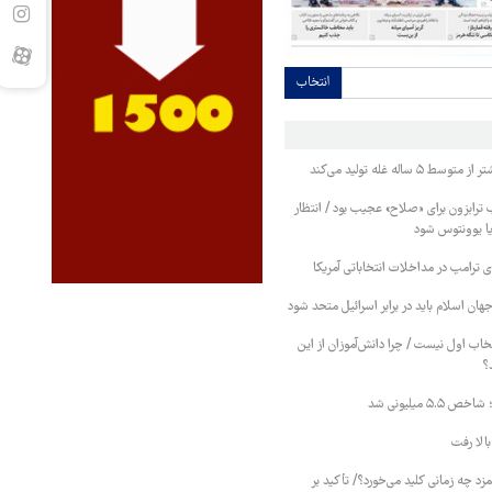
انتخاب
۵ ساله غله تولید می‌کند
 ترابزون برای «صلاح» عجیب بود / انتظار
یا یوونتوس شود
پای ترامپ در مداخلات انتخاباتی آمریکا
هان اسلام باید در برابر اسرائیل متحد شود
خاب اول نیست / چرا دانش‌آموزان از این
؟
 میلیونی شد
الا رفت
د چه زمانی کلید می‌خورد؟/ تأکید بر