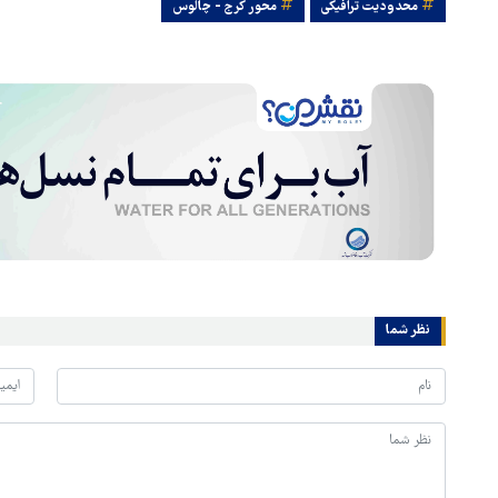
محدودیت ترافیکی
محور کرج - چالوس
نظر شما