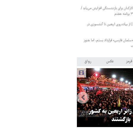
کنان برای بازنشستگی افزایش می‌یابد /
 پیاده‌روی اربعین تا آتشسوزی در
«سلمان فارسی» قرارداد بستم، اما هنوز
ت
قرمز
عکس
رواق
 زائر اربعین به کشور
هماهنگی محور مقاومت، آمریکا ر
بازگشتند
در منطقه درمانده کرد