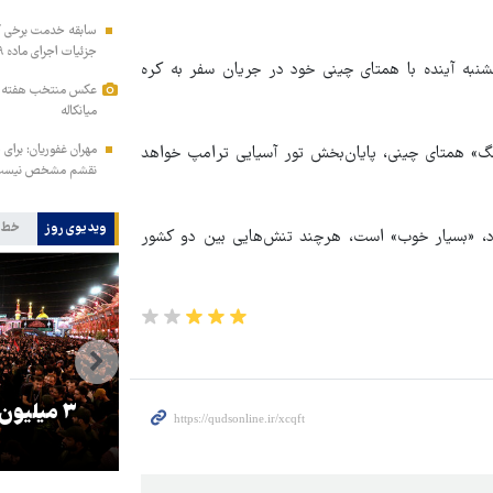
سابقه خدمت برخی کار
جزئیات اجرای ماده ۲۹ برنامه هفتم
نبه آینده با همتای چینی خود در جریان سفر به کره
عکس منتخب هفته | از
میانکاله
مهران غفوریان: برای 
نگ» همتای چینی، پایان‌بخش تور آسیایی ترامپ خواهد
نقشم مشخص نیس
ویدیوی روز
خط 
خود، «بسیار خوب» است، هرچند تنش‌هایی بین دو کشور
را
ترامپ نماد فساد، اقتدارگرایی و
۳ میلیون
جنگ‌طلبی است!