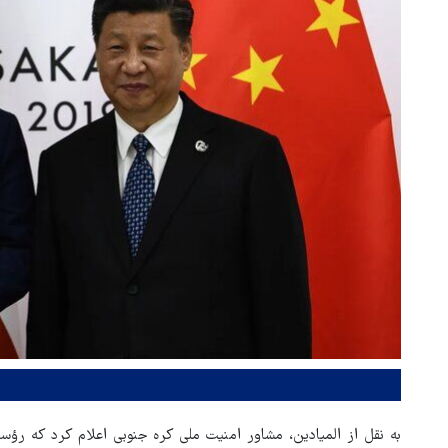
به نقل از المیادین، مشاور امنیت ملی کره جنوبی اعلام کرد که رؤس