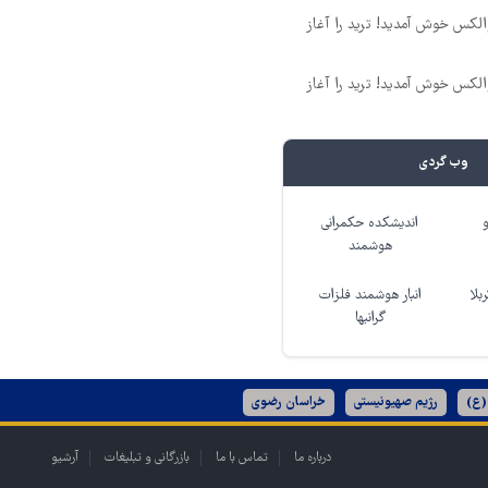
 والکس خوش آمدید! ترید را آغاز
 والکس خوش آمدید! ترید را آغاز
وب گردی
اندیشکده حکمرانی
هوشمند
بلا
انبار هوشمند فلزات
گرانبها
(ع)
رژیم صهیونیستی
خراسان رضوی
درباره ما
تماس با ما
بازرگانی و تبلیغات
آرشیو