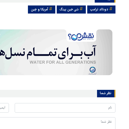
دونالد ترامپ
شی جین پینگ
آمریکا و چین
نظر شما