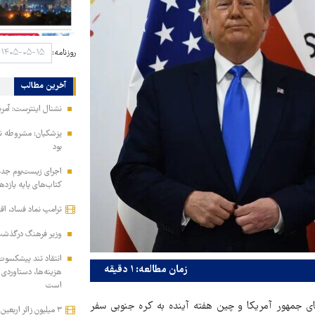
روزنامه:
آخرین مطالب
نشنال اینترست: آمری
پزشکیان: مشروطه نق
بود
اجرای زیست‌بوم جدید 
کتاب‌های پایه یازده
ترامپ نماد فساد، اق
وزیر فرهنگ درگذشت 
انتقاد تند پیشکسوت 
زمان مطالعه: ۱ دقیقه
هزینه‌ها، دستاوردی 
است
ای جمهور آمریکا و چین هفته آینده به کره جنوبی سفر
۳ میلیون زائر اربعین به کشور بازگشتند