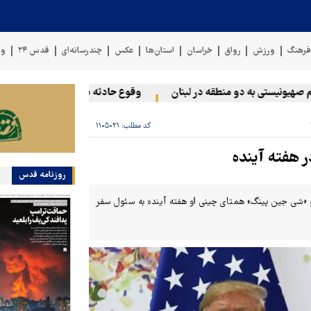
رهنگ
ورزش
رواق
خراسان
استان‌ها
عکس
چندرسانه‌ای
قدس ۲۴
وی
یونیستی به دو منطقه در لبنان
وقوع حادثه دریایی در سواحل عمان
کد مطلب:
۱۱۰۵۰۲۱
ر هفته آینده
روزنامه قدس
 و «شی جین پینگ» همتای چینی او هفته آینده به سئول سفر