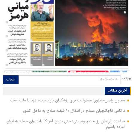
روزنامه:
انتخاب
آخرین مطالب
معاون رئیس‌جمهور: مسئولیت برای پزشکیان بار نیست، عهد با ملت است
ناکامی قاچاقچیان مسلح در انتقال ۱۰ قبضه سلاح به داخل کشور
نماینده پارلمان رژیم صهیونیستی: حتی بدون آمریکا باید برای حمله به ایران
آماده باشیم