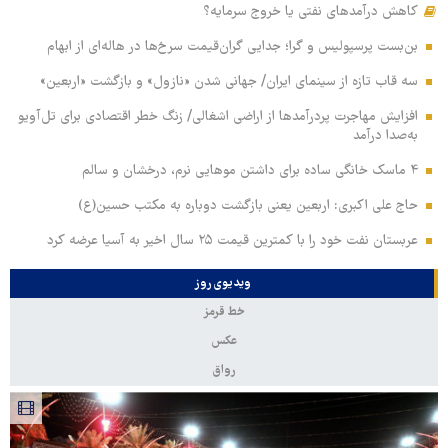
کاهش درآمدهای نفتی یا خروج سرمایه؟
بن‌بست پرسپولیس و گرا؛ جدایی گران‌قیمت سرخ‌ها در هاله‌ای از ابهام
سه قاب تازه از سینمای ایران/ جهانی شدن «نازول» و بازگشت «اربعین»
افزایش مهاجرت پردرآمدها از اراضی اشغالی/ زنگ خطر اقتصادی برای تل‌آویو
به‌صدا درآمد
۴ ماسک خانگی ساده برای داشتن موهایی نرم، درخشان و سالم
حاج علی اکبری: اربعین یعنی بازگشت دوباره به مکتب حسین(ع)
عربستان نفت خود را با کمترین قیمت ۲۵ سال اخیر به آسیا عرضه کرد
ویدیوی روز
خط قرمز
عکس
رواق