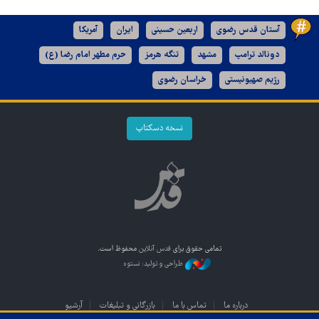
آستان قدس رضوی
اربعین حسینی
ایران
آمریکا
دونالد ترامپ
مشهد
تنگه هرمز
حرم مطهر امام رضا (ع)
رژیم صهیونیستی
خراسان رضوی
نسخه دسکتاپ
تمامی حقوق برای
قدس آنلاین
محفوظ است.
طراحی و تولید: نستوه
درباره ما
تماس با ما
بازرگانی و تبلیغات
آرشیو