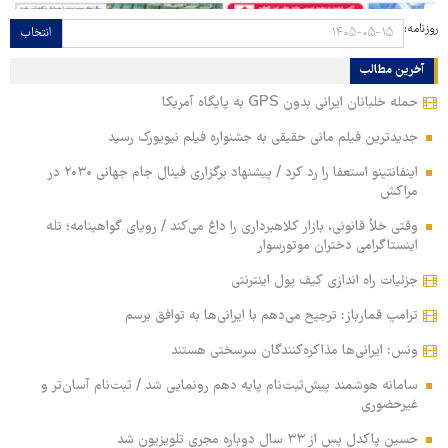
روزنامه:
انتخاب
آخرین مطالب
حمله خلبانان ایرانی بدون GPS به پایگاه آمریکا
جدیدترین فیلم مانی حقیقی به جشنواره فیلم نیویورک رسید
اینفانتینو استعفا را رد کرد / پیشنهاد برگزاری فینال جام جهانی ۲۰۳۰ در
مراکش
وقتی خلأ قانونی، بازار کلاهبرداری را داغ می‌کند / رویای گواهینامه؛ تله
اینستاگرامی دختران موتورسوار
جزئیات راه اندازی کیف پول اینترنتی
ترامپ قمارباز: ترجیح می‌دهم با ایرانی‌ها به توافق برسم
ونس: ایرانی‌ها مذاکره‌کنندگان سرسختی هستند
سامانه هوشمند پیش‌ثبت‌نام پایه دهم رونمایی شد / ثبت‌نام آسان‌تر و
غیرحضوری
حسین پاکدل پس از ۳۳ سال دوباره مجری تلویزیون شد