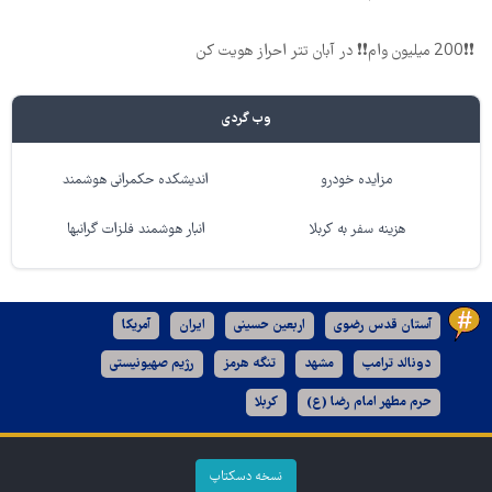
❗❗200 میلیون وام❗❗ در آبان تتر احراز هویت کن
وب گردی
مزایده خودرو
اندیشکده حکمرانی هوشمند
هزینه سفر به کربلا
انبار هوشمند فلزات گرانبها
آستان قدس رضوی
اربعین حسینی
ایران
آمریکا
دونالد ترامپ
مشهد
تنگه هرمز
رژیم صهیونیستی
حرم مطهر امام رضا (ع)
کربلا
نسخه دسکتاپ