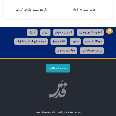
هزینه سفر به کربلا
انبار هوشمند فلزات گرانبها
آستان قدس رضوی
اربعین حسینی
ایران
آمریکا
دونالد ترامپ
مشهد
تنگه هرمز
حرم مطهر امام رضا (ع)
رژیم صهیونیستی
خراسان رضوی
نسخه دسکتاپ
تمامی حقوق برای
قدس آنلاین
محفوظ است.